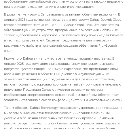
критически важные данные для сохранения биоразнообразия.
В отв
WWF вручила Dahua сертификат признания и специальную награду с
изображением желтобрюхой овсянки — одного из исчезающих видов,
подчеркивает вклад компании в экологическую защиту.
В дополнение к этому, Dahua активно развивает облачные технологии
феврале 2025 года компания представила платформу Dahua DoLynk Cl
которая является частью концепции «Dahua Omni Link».
Эта экосисте
объединяет умные устройства, программные приложения и облачны
сервисы, обеспечивая надежное и безопасное подключение для биз
и частных пользователей.
Система предназначена для интеграции
различных устройств и приложений, создавая эффективный цифрово
опыт.
Кроме того, Dahua активно участвует в международных выставках.
В
январе 2025 года компания стала официальным спонсором выставки
Integrated Systems Europe (ISE) 2025 в Барселоне, где представила сво
новейшие решения в области LED-дисплеев и аудиовизуальных
технологий.
Эти инновации предназначены для различных отраслей,
включая розничную торговлю, корпоративный сектор и развлекатель
индустрию.
Продукция Dahua отличается высоким качеством
изображения, энергоэффективностью и гибким дизайном, обеспечив
seamless интеграцию в смарт-конференц-системы и контрольные цен