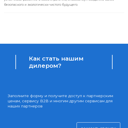
Таким образом, Dahua Technology продолжает укреплять свои позици
мировом рынке, сочетая технологические инновации с активным
участием в решении глобальных экологических проблем.
Компания
демонстрирует пример того, как бизнес может успешно интегрирова
устойчивое развитие в свою стратегию, способствуя созданию более
безопасного и экологически чистого будущего.
Как стать нашим
дилером?