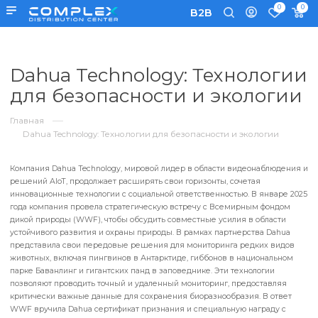
0
B2B
Dahua Technology: Технолог
для безопасности и эколог
Главная
Dahua Technology: Технологии для безопасности и экологии
Компания Dahua Technology, мировой лидер в области видеонаблюде
решений AIoT, продолжает расширять свои горизонты, сочетая
инновационные технологии с социальной ответственностью.
В январе
года компания провела стратегическую встречу с Всемирным фондо
дикой природы (WWF), чтобы обсудить совместные усилия в области
устойчивого развития и охраны природы.
В рамках партнерства Dahu
представила свои передовые решения для мониторинга редких вид
животных, включая пингвинов в Антарктиде, гиббонов в национальн
парке Баванлинг и гигантских панд в заповеднике.
Эти технологии
позволяют проводить точный и удаленный мониторинг, предоставля