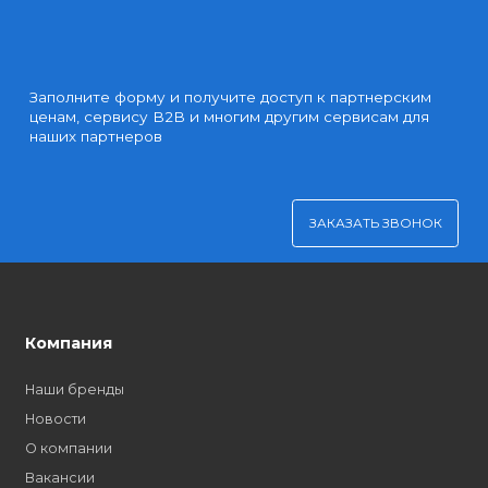
ASF905 Кнопка выхода
Много
Код: ASF905
Цена:
10 640 ₸
В КОРЗИНУ
Показать еще