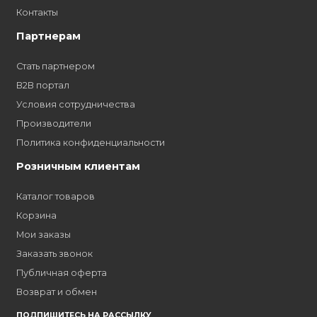
|<
<
1
2
3
4
5
Как стать нашим
дилером?
Заполните форму и получите доступ к партнерским