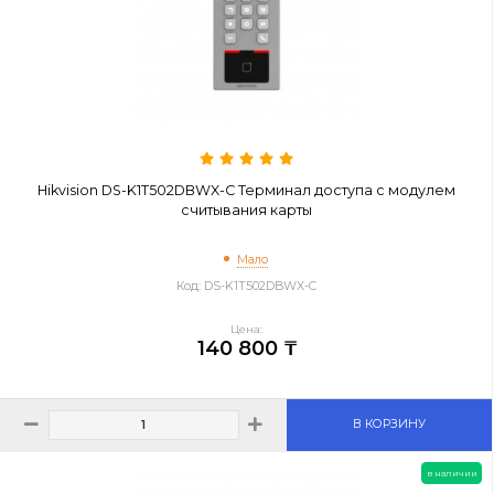
Цена:
130 846 ₸
В КОРЗИНУ
остало
Hikvision DS-K1T502DBWX-C Терминал доступа с модул