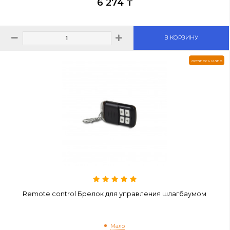
Hikvision DS-K7P01 Кнопка открывания двери
Много
Код: DS-K7P01
Цена:
6 274 ₸