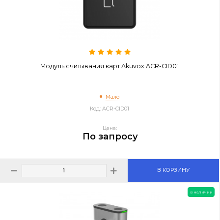
Контроллер доступа Dahua DHI-ASC2202C-S (220В)
Много
Код: DHI-ASC2202C-S
Цена:
117 950 ₸
В КОРЗИНУ