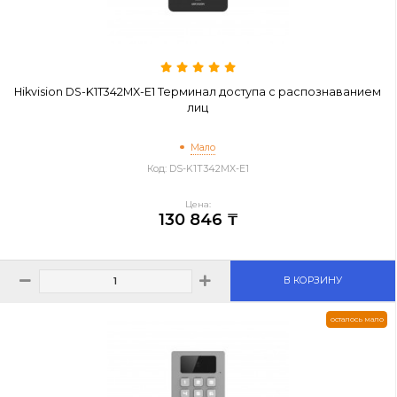
остало
Hikvision DS-K1T342MX-E1 Терминал доступа с распознава
лиц
Мало
Код: DS-K1T342MX-E1