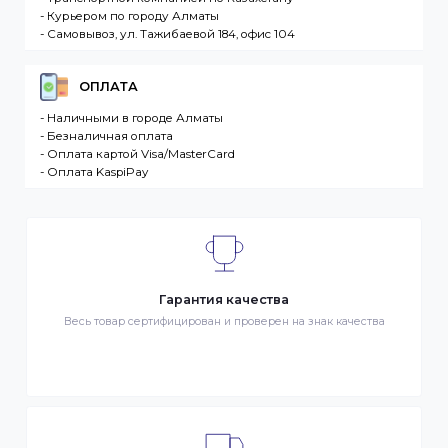
Интернет-магазин – сайт имеющий адрес в сети
Интернет. Товар – продукция, представленная к
продаже в интернет-магазине. Клиент –
разместившее Заказ физическое или юридическо
лицо. Заказ – оформленный должным образом
запрос Клиента на покупку Товара. Транспортная
компания – третье лицо, оказывающее услуги по
доставке Товаров Клиента
ДОСТАВКА
- Транспортной компанией по Казахстану
- Курьером по городу Алматы
- Самовывоз, ул. Тажибаевой 184, офис 104
ОПЛАТА
- Наличными в городе Алматы
- Безналичная оплата
- Оплата картой Visa/MasterCard
- Оплата KaspiPay