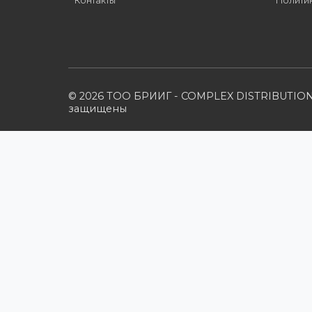
Компания
Наши бренды
Новости
О компании
Вакансии
Контакты
© 2026 ТОО БРИИГ - COMPLEX DISTRIB
защищены