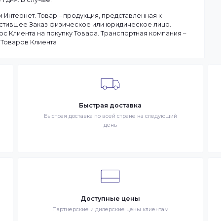
ану.
чия товаров на складе. Если в момент оформления заказа в
ы доставим заказ оперативно, в зависимости от удаленности
ар отсутствует на складе, то максимальный срок доставки
тараемся доставлять заказы клиентам как можно быстрее, и
чение 1 дня. В случае.
 в сети Интернет. Товар – продукция, представленная к
– разместившее Заказ физическое или юридическое лицо.
запрос Клиента на покупку Товара. Транспортная компани
ставке Товаров Клиента
Быстрая доставка
знак
Быстрая доставка по всей стране на следующи
день