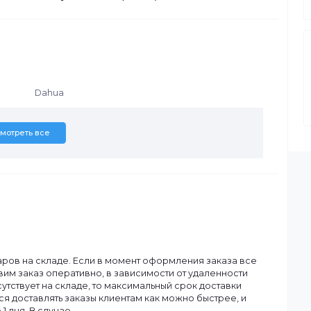
0152-M3040
ез различия между левой и правой)
Dahua
Смотреть все