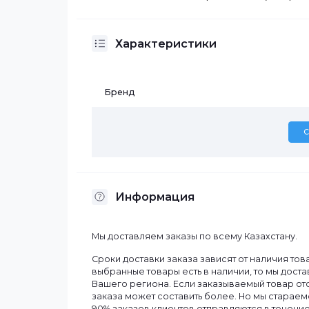
Описание
Стрела для шлагбаума Dahua IPMECD-
Телескопическая стрела 3-4 м (б
Характеристики
Бренд
Информация