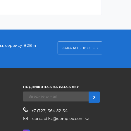
Удобная оплата
Платите через Kaspi Pay или безналичным
рассчетом
нерским ценам, сервису B2B и
ЗАКАЗАТЬ ЗВО
ров