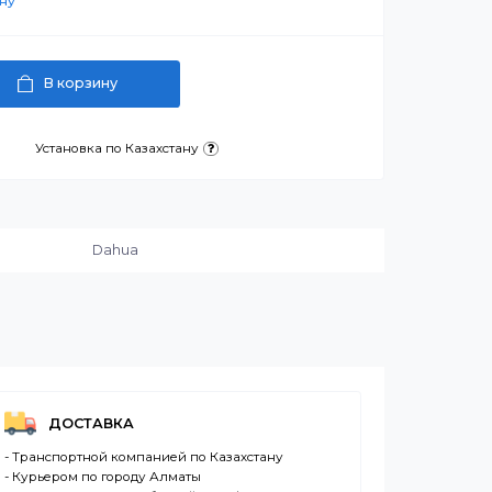
₸
артнерскую цену
В корзину
латежа
Установка по Казахстану
и:
Dahua