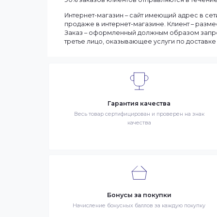
Мы доставляем заказы по всему Казахст
Сроки доставки заказа зависят от нали
выбранные товары есть в наличии, то м
Вашего региона. Если заказываемый тов
заказа может составить более. Но мы с
90% заказов клиентов отправляются в те
Интернет-магазин – сайт имеющий адрес
продаже в интернет-магазине. Клиент 
Заказ – оформленный должным образом 
третье лицо, оказывающее услуги по до
Гарантия качества
Весь товар сертифицирован и проверен на 
качества