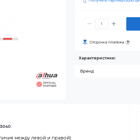
57 980 
Получить п
Отсрочка п
Характеристик
Бренд