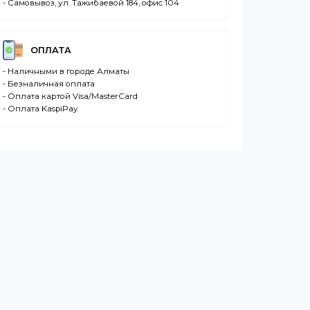
ДОСТАВКА
- Транспортной компанией по Казахстану
- Курьером по городу Алматы
- Самовывоз, ул. Тажибаевой 184, офис 104
ОПЛАТА
- Наличными в городе Алматы
- Безналичная оплата
- Оплата картой Visa/MasterCard
- Оплата KaspiPay