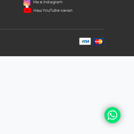
иентам
ПОДПИШИТЕСЬ НА РАССЫЛКУ
+7 (727) 364-52-34
contact.kz@complex.com.kz
а
Мы в Instagram
Наш YouTube канал