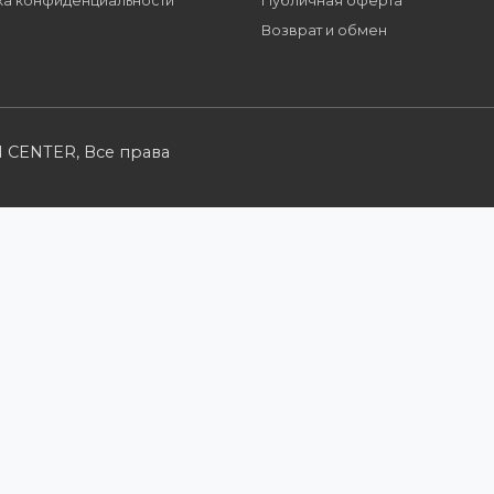
Партнерам
Розничным кл
Стать партнером
Каталог товаров
B2B портал
Корзина
Условия сотрудничества
Мои заказы
Производители
Заказать звонок
Политика конфиденциальности
Публичная оферт
Возврат и обмен
UTION CENTER, Все права