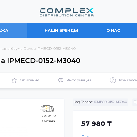
ПРОДАЖА
НАШИ БРЕНДЫ
О
ела для шлагбаума Dahua IPMECD-0152-M3040
Dahua IPMECD-0152-M3040
ики
Описание
Информация
Код Товара:
IPMECD-0
БЕСПЛАТНА
Я
ДОСТАВКА