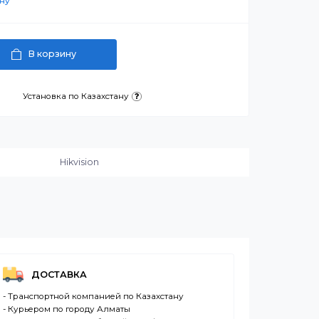
 ₸
артнерскую цену
В корзину
латежа
Установка по Казахстану
и:
Hikvision