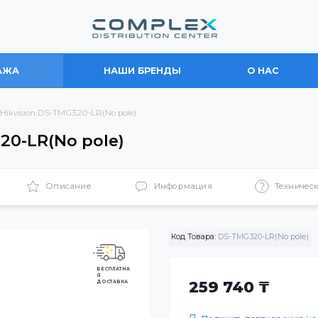
ПРОДАЖА
НАШИ БРЕНДЫ
О
гбаум Hikvision DS-TMG320-LR(No pole)
MG320-LR(No pole)
ики
Описание
Информация
Код Товара:
DS-TMG32
БЕСПЛАТНА
Я
ДОСТАВКА