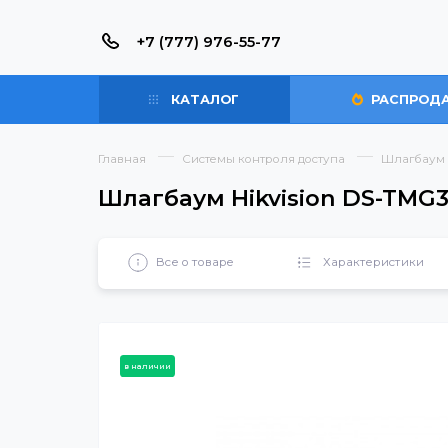
+7 (777) 976-55-77
КАТАЛОГ
РАС
Главная
Системы контроля доступа
Шла
Шлагбаум Hikvision DS-T
Все о товаре
Характерист
в наличии