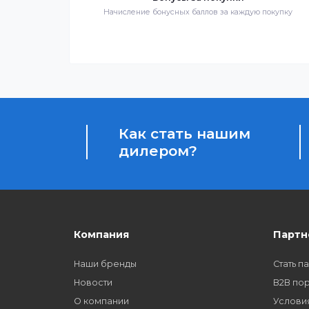
Весь товар сертифицирован и проверен на 
качества
Бонусы за покупки
Начисление бонусных баллов за каждую пок
Как стать нашим
дилером?