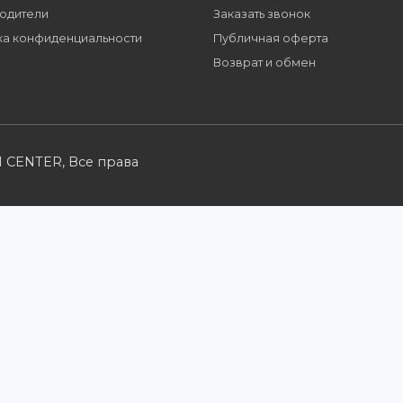
Партнерам
Розничным кл
Стать партнером
Каталог товаров
B2B портал
Корзина
Условия сотрудничества
Мои заказы
Производители
Заказать звонок
Политика конфиденциальности
Публичная оферт
Возврат и обмен