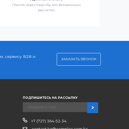
й
Служба поддержки клиентов 24/7 без выходных
Удобная оплата
Платите через Kaspi Pay или безналичным
рассчетом
нерским ценам, сервису B2B и
ЗАКАЗАТЬ ЗВО
ров