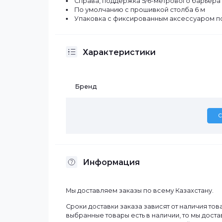
Описание
Шлагбаум Hikvision DS-TMG
Не включая столб
Справа, поддержка 5/6-метрового ба
По умолчанию с прошивкой столба 6
Упаковка с фиксированным аксессуа
Характеристики
Бренд