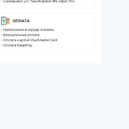
ДОСТАВКА
- Транспортной компанией по Казахстану
- Курьером по городу Алматы
и)
- Самовывоз, ул. Тажибаевой 184, офис 104
ОПЛАТА
- Наличными в городе Алматы
- Безналичная оплата
- Оплата картой Visa/MasterCard
- Оплата KaspiPay