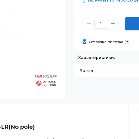
259 740
Получить п
Отсрочка п
Характеристик
Бренд