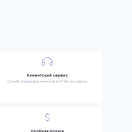
се
я –
Клиентский сервис