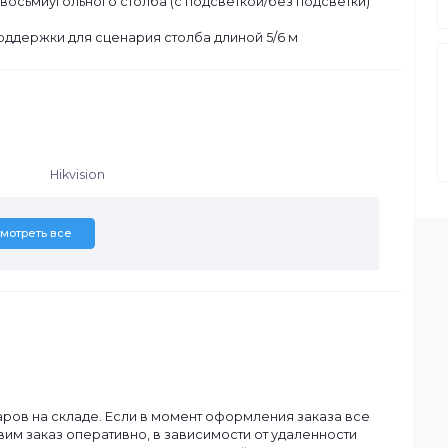
320-LR(No pole)
рьера восьмиугольного столба (с подсветкой/без подсветк
 м
ром поддержки для сценария столба длиной 5/6 м
Hikvision
Смотреть все