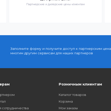
знак
Быстрая доставка по всей стране на следующи
день
Доступные цены
упку
Партнерские и дилерские цены клиентам
Заполните форму и получите доступ к парт
многим другим сервисам для наших партне