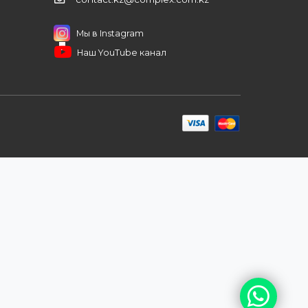
иентам
ПОДПИШИТЕСЬ НА РАССЫЛКУ
+7 (727) 364-52-34
contact.kz@complex.com.kz
а
Мы в Instagram
Наш YouTube канал