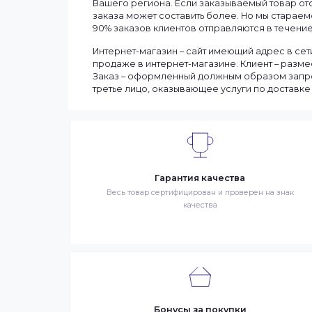
Информация
Мы доставляем заказы по всему Казахст
Сроки доставки заказа зависят от нали
выбранные товары есть в наличии, то м
Вашего региона. Если заказываемый тов
заказа может составить более. Но мы с
90% заказов клиентов отправляются в те
Интернет-магазин – сайт имеющий адрес
продаже в интернет-магазине. Клиент 
Заказ – оформленный должным образом 
третье лицо, оказывающее услуги по до
Гарантия качества