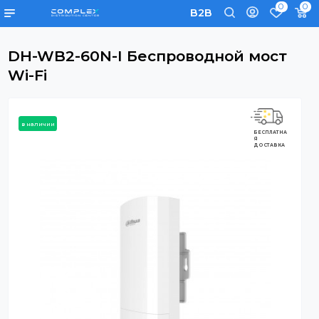
0
B2B
DH-WB2-60N-I Беспроводной мост
Wi-Fi
в наличии
БЕСПЛАТНА
Я
ДОСТАВКА