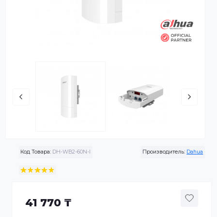
Код Товара:
DH-WB2-60N-I
Производитель:
Da