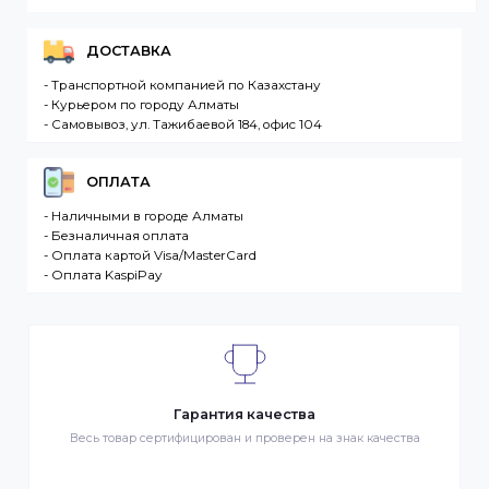
Вашего региона. Если заказываемый товар
отсутствует на складе, то максимальный срок
доставки заказа может составить более. Но мы
стараемся доставлять заказы клиентам как можно
быстрее, и 90% заказов клиентов отправляются в
течение 1 дня. В случае.
Интернет-магазин – сайт имеющий адрес в сети
Интернет. Товар – продукция, представленная к
продаже в интернет-магазине. Клиент –
разместившее Заказ физическое или юридическо
лицо. Заказ – оформленный должным образом
запрос Клиента на покупку Товара. Транспортная
компания – третье лицо, оказывающее услуги по
доставке Товаров Клиента
ДОСТАВКА
- Транспортной компанией по Казахстану
- Курьером по городу Алматы
- Самовывоз, ул. Тажибаевой 184, офис 104