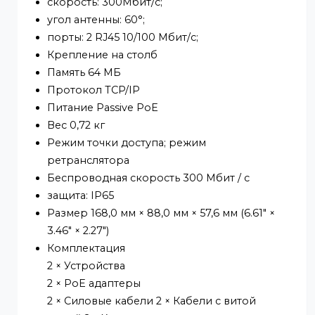
DAHUA DH-WB2-60N-I
Wi-Fi-мост для Wi-Fi:
IEEE802.11 b/g/n;
рабочая частота: 2.4ГГц;
скорость: 300Мбит/с;
угол антенны: 60°;
порты: 2 RJ45 10/100 Мбит/с;
Крепление на столб
Память 64 МБ
Протокол TCP/IP
Питание Passive PoE
Вес 0,72 кг
Режим точки доступа; режим
ретранслятора
Беспроводная скорость 300 Мбит / с