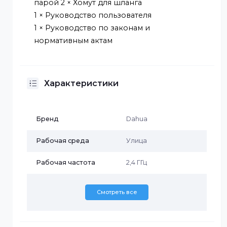
защита: IP65
Размер 168,0 мм × 88,0 мм × 57,6 мм (6.61" ×
3.46" × 2.27")
Комплектация
2 × Устройства
2 × PoE адаптеры
2 × Силовые кабели 2 × Кабели с витой
парой 2 × Хомут для шланга
1 × Руководство пользователя
1 × Руководство по законам и
нормативным актам
Характеристики