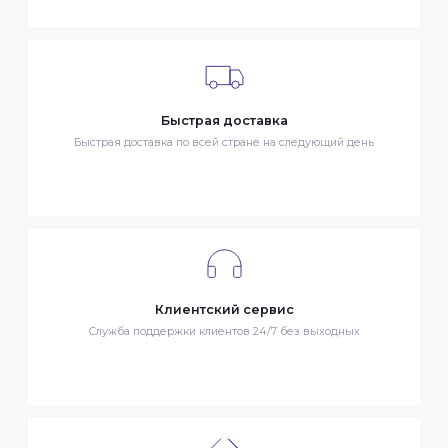
ОПЛАТА
- Наличными в городе Алматы
- Безналичная оплата
- Оплата картой Visa/MasterCard
- Оплата KaspiPay
Гарантия качества
Весь товар сертифицирован и проверен на знак качества