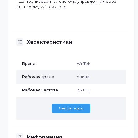
Мбит/с
• 2 порта Ethernet 100 Мбит/с
• Поддержка открытой частоты от 2.401 ГГц до 2.483
ГГц
• Регулируемая мощность передачи от 0 до 20 dBm
• Встроенная антенна с двойной поляризацией 6 dB
и направленностью 65 градусов
• Предварительная настройка для использования в
PTP-режиме
• Поддержка быстрого сопряжения
• Поддержка входного питания PoE 12 В и 12 В DC IN
• Защита по стандарту IP65, рабочая температура от
-30°C до 60°C
• Режимы работы: базовая станция, CPE, WISP,
репитер
• Обнаружение IP-камер ONVIF и просмотр
топологии сети через облако
• Централизованная система управления через
платформу Wi-Tek Cloud