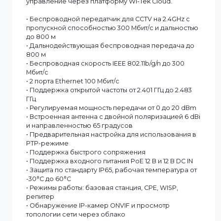
Радиомост WK-WB08-KIT предназначен для
беспроводной передачи видеосигнала на частоте
2,4 ГГц со скоростью до 300 Мбит/с на расстояние д
800 м. Оснащён двумя портами Ethernet 100 Мбит/с
и встроенной антенной 6 dBi с углом 65°,
поддерживает питание PoE и 12 В DC, работу при
температурах от -30 до +60 °C и защиту IP65. Может
работать в режимах базовой станции, клиента (CPE)
WISP и репитера. Поддерживает быстрое
подключение, обнаружение IP-камер ONVIF,
просмотр сети через облако и централизованное
управление через платформу Wi-Tek Cloud.
• Беспроводной передатчик для CCTV на 2.4GHz с
пропускной способностью 300 Мбит/с и дальностью
до 800 м
• Дальнодействующая беспроводная передача до
800 м
• Беспроводная скорость IEEE 802.11b/g/n до 300