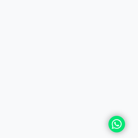
+7 (727) 364-52-34
contact.kz@complex.com.kz
Мы в Instagram
Наш YouTube канал
© 2026 ТОО БРИИГ - COMPLEX DISTRIBUTION CEN
Все права защищены