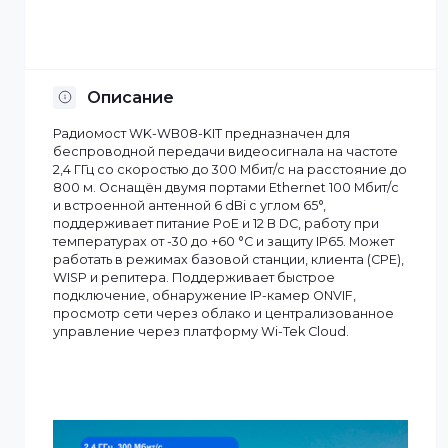
Отсрочка платежа
Установка по Казахстану
Описание
Радиомост WK-WB08-KIT предназначен для
беспроводной передачи видеосигнала на частоте
2,4 ГГц со скоростью до 300 Мбит/с на расстояние д
800 м. Оснащён двумя портами Ethernet 100 Мбит/с
и встроенной антенной 6 dBi с углом 65°,
поддерживает питание PoE и 12 В DC, работу при
температурах от -30 до +60 °C и защиту IP65. Может
работать в режимах базовой станции, клиента (CPE)
WISP и репитера. Поддерживает быстрое
подключение, обнаружение IP-камер ONVIF,
просмотр сети через облако и централизованное