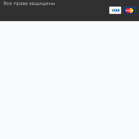
Стать партнером
B2B портал
Условия сотрудничества
Производители
Политика конфиденциальности
Розничным клиентам
Каталог товаров
Корзина
Мои заказы
Заказать звонок
Публичная оферта
Возврат и обмен
ПОДПИШИТЕСЬ НА РАССЫЛКУ