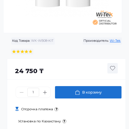
Код Товара:
WK-WB08-KIT
Производитель:
Wi-
24 750 ₸
В корзину