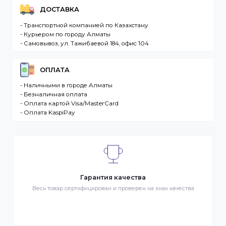
Мы доставляем заказы по всему Казахстану.
Сроки доставки заказа зависят от наличия товаров
на складе. Если в момент оформления заказа все
выбранные товары есть в наличии, то мы доставим
заказ оперативно, в зависимости от удаленности
Вашего региона. Если заказываемый товар
отсутствует на складе, то максимальный срок
доставки заказа может составить более. Но мы
стараемся доставлять заказы клиентам как можно
быстрее, и 90% заказов клиентов отправляются в
течение 1 дня. В случае.
Интернет-магазин – сайт имеющий адрес в сети
Интернет. Товар – продукция, представленная к
продаже в интернет-магазине. Клиент –
разместившее Заказ физическое или юридическо
лицо. Заказ – оформленный должным образом
запрос Клиента на покупку Товара. Транспортная
компания – третье лицо, оказывающее услуги по
доставке Товаров Клиента