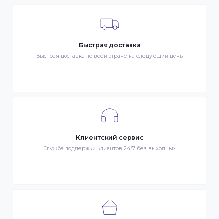
ДОСТАВКА
- Транспортной компанией по Казахстану
- Курьером по городу Алматы
- Самовывоз, ул. Тажибаевой 184, офис 104
ОПЛАТА
- Наличными в городе Алматы
- Безналичная оплата
- Оплата картой Visa/MasterCard
- Оплата KaspiPay
Гарантия качества
Весь товар сертифицирован и проверен на знак качества