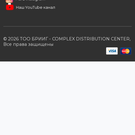
Условия сотрудничества
Производители
Политика конфиденциальности
Розничным клиентам
Каталог товаров
Корзина
Мои заказы
Заказать звонок
Публичная оферта
Возврат и обмен
ПОДПИШИТЕСЬ НА РАССЫЛКУ
+7 (727) 364-52-34
contact.kz@complex.com.kz