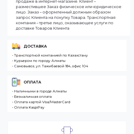
заказ оперативно, в зависимости от удаленности
Вашего региона. Если заказываемый товар
отсутствует на складе, то максимальный срок
доставки заказа может составить более. Но мы
стараемся доставлять заказы клиентам как можно
быстрее, и 90% заказов клиентов отправляются в
течение 1 дня. В случае.
Интернет-магазин – сайт имеющий адрес в сети
Интернет. Товар – продукция, представленная к
продаже в интернет-магазине. Клиент –
разместившее Заказ физическое или юридическо
лицо. Заказ – оформленный должным образом
запрос Клиента на покупку Товара. Транспортная
компания – третье лицо, оказывающее услуги по
доставке Товаров Клиента
ДОСТАВКА
- Транспортной компанией по Казахстану
- Курьером по городу Алматы
- Самовывоз, ул. Тажибаевой 184, офис 104