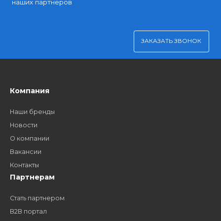
Платите через Kaspi Pay или безналичным рассчетом
Как стать нашим
дилером?
Заполните форму и получите доступ к партнерским
ценам, сервису B2B и многим другим сервисам для
наших партнеров