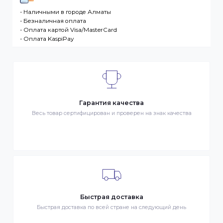
разместившее Заказ физическое или юридическо
лицо. Заказ – оформленный должным образом
запрос Клиента на покупку Товара. Транспортная
компания – третье лицо, оказывающее услуги по
доставке Товаров Клиента
ДОСТАВКА
- Транспортной компанией по Казахстану
- Курьером по городу Алматы
- Самовывоз, ул. Тажибаевой 184, офис 104
ОПЛАТА
- Наличными в городе Алматы
- Безналичная оплата
- Оплата картой Visa/MasterCard
- Оплата KaspiPay