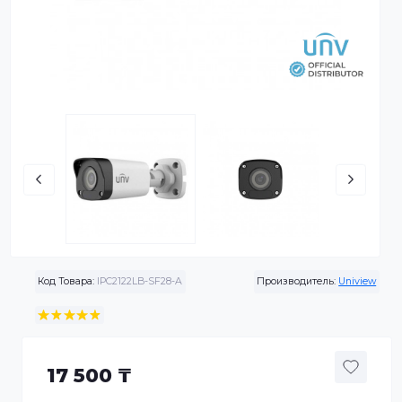
Код Товара:
IPC2122LB-SF28-A
Производитель:
Univ