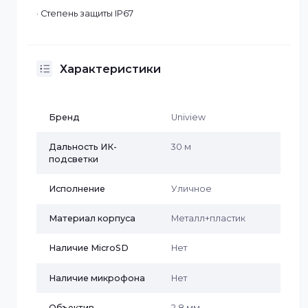
· Разрешение 1920×1080 (30 к/с)
· Объектив 2.8 мм, угол обзора 112.9°
· ИК-подсветка до 30 м
· 2D/3D DNR, DWDR, антитуман
· Степень защиты IP67
Характеристики
Бренд
Uniview
Дальность ИК-
30 м
подсветки