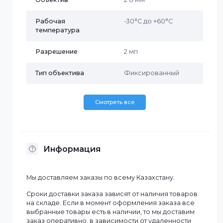
Исполнение
Уличное
Материал корпуса
Металл+пластик
Наличие MicroSD
Нет
Наличие микрофона
Нет
Объектив
2.8 мм
Рабочая
-30°C до +60°C
температура
Разрешение
2 мп
Тип объектива
Фиксированный
Смотреть все