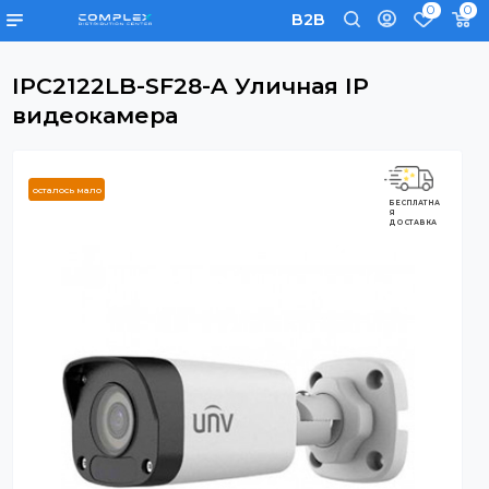
0
B2B
IPC2122LB-SF28-A Уличная IP
видеокамера
осталось мало
БЕСПЛАТНА
Я
ДОСТАВКА