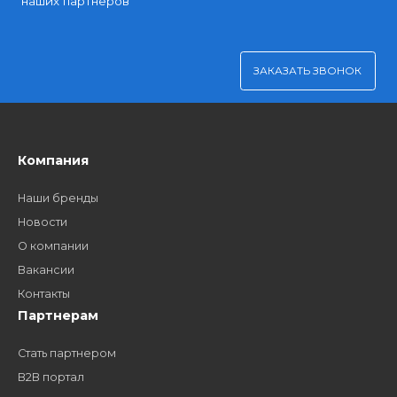
Платите через Kaspi Pay или безналичным рассчетом
Как стать нашим
дилером?
Заполните форму и получите доступ к партнерским
ценам, сервису B2B и многим другим сервисам для
наших партнеров