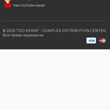
Условия сотрудничества
Производители
Политика конфиденциальности
Розничным клиентам
Каталог товаров
Корзина
Мои заказы
Заказать звонок
Публичная оферта
Возврат и обмен
ПОДПИШИТЕСЬ НА РАССЫЛКУ
+7 (727) 364-52-34
contact.kz@complex.com.kz