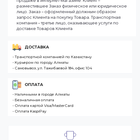
заказ оперативно, в зависимости от удаленности
Вашего региона. Если заказываемый товар
отсутствует на складе, то максимальный срок
доставки заказа может составить более. Но мы
стараемся доставлять заказы клиентам как можно
быстрее, и 90% заказов клиентов отправляются в
течение 1 дня. В случае.
Интернет-магазин – сайт имеющий адрес в сети
Интернет. Товар – продукция, представленная к
продаже в интернет-магазине. Клиент –
разместившее Заказ физическое или юридическо
лицо. Заказ – оформленный должным образом
запрос Клиента на покупку Товара. Транспортная
компания – третье лицо, оказывающее услуги по
доставке Товаров Клиента
ДОСТАВКА
- Транспортной компанией по Казахстану
- Курьером по городу Алматы
- Самовывоз, ул. Тажибаевой 184, офис 104