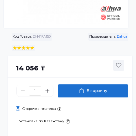
Код Товара:
DH-PFA150
Производитель:
Da
14 056 ₸
В корзину
Отсрочка платежа