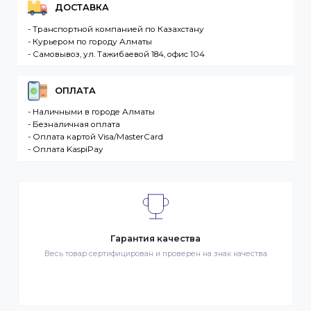
Интернет-магазин – сайт имеющий адрес в сети
Интернет. Товар – продукция, представленная к
продаже в интернет-магазине. Клиент –
разместившее Заказ физическое или юридическо
лицо. Заказ – оформленный должным образом
запрос Клиента на покупку Товара. Транспортная
компания – третье лицо, оказывающее услуги по
доставке Товаров Клиента
ДОСТАВКА
- Транспортной компанией по Казахстану
- Курьером по городу Алматы
- Самовывоз, ул. Тажибаевой 184, офис 104
ОПЛАТА
- Наличными в городе Алматы
- Безналичная оплата
- Оплата картой Visa/MasterCard
- Оплата KaspiPay