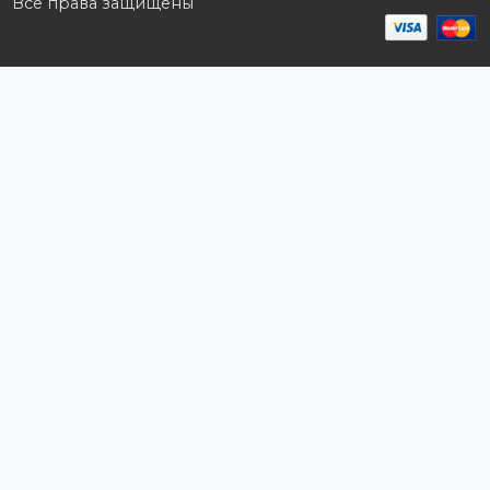
Корзина
Мои заказы
Заказать звонок
Публичная оферта
Возврат и обмен
ПОДПИШИТЕСЬ НА РАССЫЛКУ
+7 (727) 364-52-34
contact.kz@complex.com.kz
Мы в Instagram
Наш YouTube канал