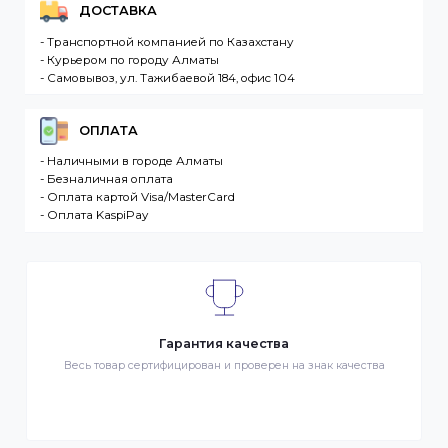
Интернет-магазин – сайт имеющий адрес в сети
Интернет. Товар – продукция, представленная к
продаже в интернет-магазине. Клиент –
разместившее Заказ физическое или юридическо
лицо. Заказ – оформленный должным образом
запрос Клиента на покупку Товара. Транспортная
компания – третье лицо, оказывающее услуги по
доставке Товаров Клиента
ДОСТАВКА
- Транспортной компанией по Казахстану
- Курьером по городу Алматы
- Самовывоз, ул. Тажибаевой 184, офис 104
ОПЛАТА
- Наличными в городе Алматы
- Безналичная оплата
- Оплата картой Visa/MasterCard
- Оплата KaspiPay