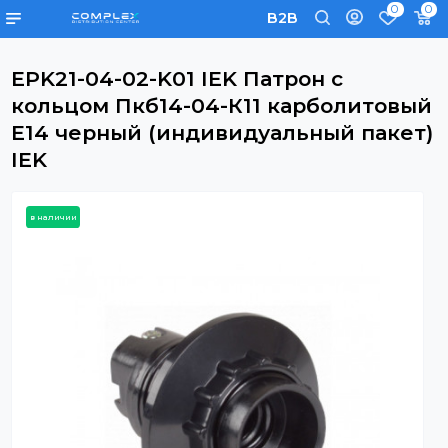
0
B2B
EPK21-04-02-K01 IEK Патрон с
кольцом Пкб14-04-К11 карболито
Е14 черный (индивидуальный пак
IEK
в наличии