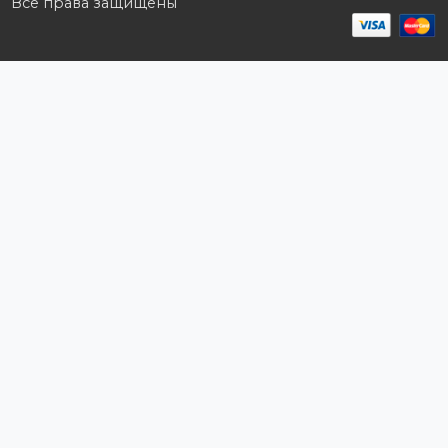
Корзина
Мои заказы
Заказать звонок
Публичная оферта
Возврат и обмен
ПОДПИШИТЕСЬ НА РАССЫЛКУ
+7 (727) 364-52-34
contact.kz@complex.com.kz
Мы в Instagram
Наш YouTube канал