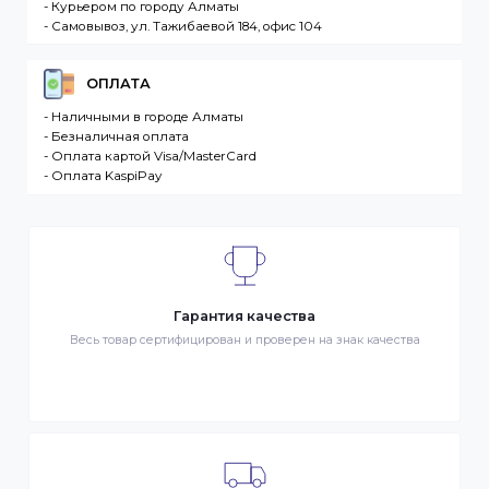
разместившее Заказ физическое или юридическо
лицо. Заказ – оформленный должным образом
запрос Клиента на покупку Товара. Транспортная
компания – третье лицо, оказывающее услуги по
доставке Товаров Клиента
ДОСТАВКА
- Транспортной компанией по Казахстану
- Курьером по городу Алматы
- Самовывоз, ул. Тажибаевой 184, офис 104
ОПЛАТА
- Наличными в городе Алматы
- Безналичная оплата
- Оплата картой Visa/MasterCard
- Оплата KaspiPay