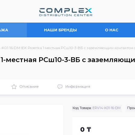
ПРОДАЖА
НАШИ БРЕНДЫ
О
ERV14-K01-16-DM IEK Розетка 1-местная РСш10-3-ВБ с заземляю
зетка 1-местная РСш10-3-ВБ с за
 IEK
ики
Описание
Информация
Код Товара:
ERV14-K0