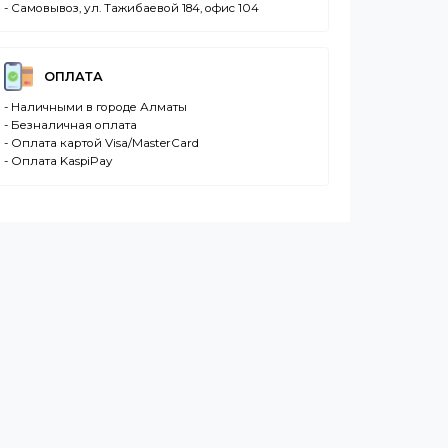
ДОСТАВКА
- Транспортной компанией по Казахстану
- Курьером по городу Алматы
- Самовывоз, ул. Тажибаевой 184, офис 104
ОПЛАТА
- Наличными в городе Алматы
- Безналичная оплата
- Оплата картой Visa/MasterCard
- Оплата KaspiPay