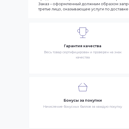
Сроки доставки заказа зависят от нали
выбранные товары есть в наличии, то м
Вашего региона. Если заказываемый тов
заказа может составить более. Но мы с
90% заказов клиентов отправляются в те
Интернет-магазин – сайт имеющий адрес
продаже в интернет-магазине. Клиент 
Заказ – оформленный должным образом 
третье лицо, оказывающее услуги по до
Гарантия качества
Весь товар сертифицирован и проверен на 
качества