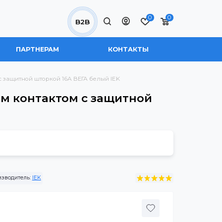
0
B2B
 НАС
ПАРТНЕРАМ
КОНТАКТЫ
щим контактом с защитной шторкой 16А ВЕГА белый IEK
земляющим контактом с защитной
1-16-DM
Производитель:
IEK