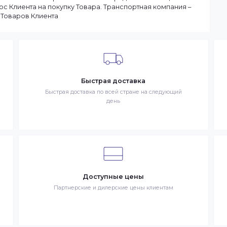
чия товаров на складе. Если в момент оформления заказа в
ы доставим заказ оперативно, в зависимости от удаленности
ар отсутствует на складе, то максимальный срок доставки
тараемся доставлять заказы клиентам как можно быстрее, и
чение 1 дня. В случае.
 в сети Интернет. Товар – продукция, представленная к
– разместившее Заказ физическое или юридическое лицо.
запрос Клиента на покупку Товара. Транспортная компани
ставке Товаров Клиента
Быстрая доставка
знак
Быстрая доставка по всей стране на следующи
день