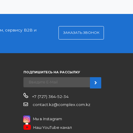
Удобная оплата
Платите через Kaspi Pay или безналичным
рассчетом
нерским ценам, сервису B2B и
ЗАКАЗАТЬ ЗВО
ров