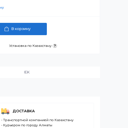
артнерскую цену
В корзину
латежа
Установка по Казахстану
и:
IEK