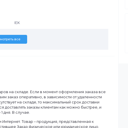
IEK
Смотреть все
ану.