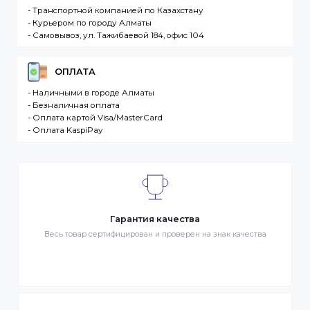
продаже в интернет-магазине. Клиент –
разместившее Заказ физическое или юридическо
лицо. Заказ – оформленный должным образом
запрос Клиента на покупку Товара. Транспортная
компания – третье лицо, оказывающее услуги по
доставке Товаров Клиента
ДОСТАВКА
- Транспортной компанией по Казахстану
- Курьером по городу Алматы
- Самовывоз, ул. Тажибаевой 184, офис 104
ОПЛАТА
- Наличными в городе Алматы
- Безналичная оплата
- Оплата картой Visa/MasterCard
- Оплата KaspiPay