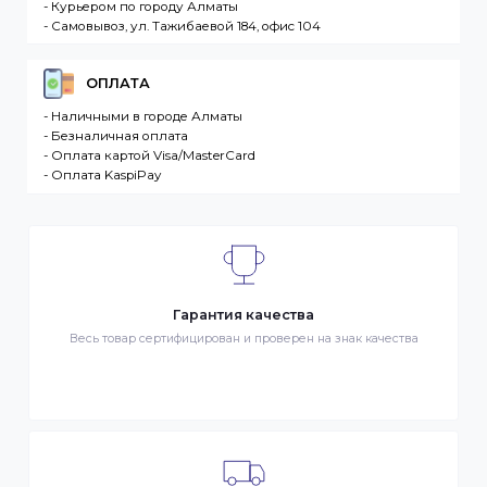
разместившее Заказ физическое или юридическо
лицо. Заказ – оформленный должным образом
запрос Клиента на покупку Товара. Транспортная
компания – третье лицо, оказывающее услуги по
доставке Товаров Клиента
ДОСТАВКА
- Транспортной компанией по Казахстану
- Курьером по городу Алматы
- Самовывоз, ул. Тажибаевой 184, офис 104
ОПЛАТА
- Наличными в городе Алматы
- Безналичная оплата
- Оплата картой Visa/MasterCard
- Оплата KaspiPay