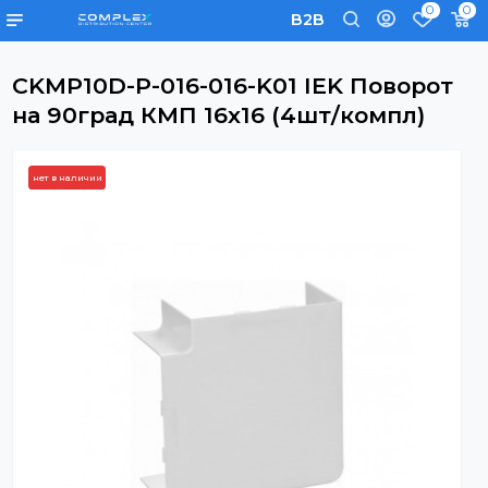
0
B2B
CKMP10D-P-016-016-K01 IEK Повор
на 90град КМП 16х16 (4шт/компл)
нет в наличии