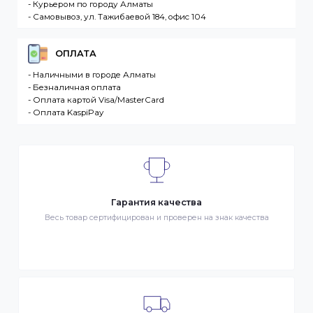
разместившее Заказ физическое или юридическо
лицо. Заказ – оформленный должным образом
запрос Клиента на покупку Товара. Транспортная
компания – третье лицо, оказывающее услуги по
доставке Товаров Клиента
ДОСТАВКА
- Транспортной компанией по Казахстану
- Курьером по городу Алматы
- Самовывоз, ул. Тажибаевой 184, офис 104
ОПЛАТА
- Наличными в городе Алматы
- Безналичная оплата
- Оплата картой Visa/MasterCard
- Оплата KaspiPay