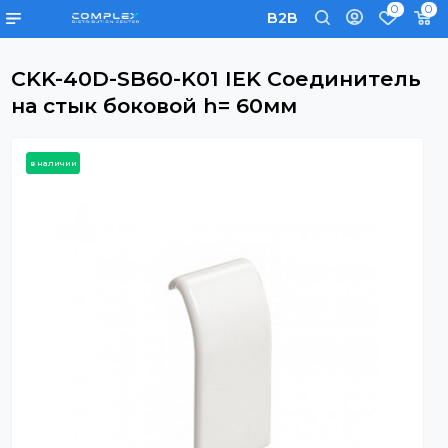
0
B2B
CKK-40D-SB60-K01 IEK Соедините
на стык боковой h= 60мм
в наличии