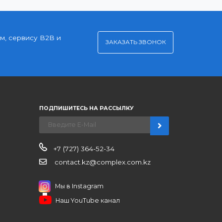
Удобная оплата
Платите через Kaspi Pay или безналичным
рассчетом
нерским ценам, сервису B2B и
ЗАКАЗАТЬ ЗВО
ров
иентам
ПОДПИШИТЕСЬ НА РАССЫЛКУ