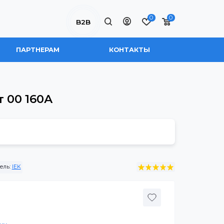
0
B2B
 НАС
ПАРТНЕРАМ
КОНТАКТЫ
ит 00 160А
габарит 00 160А
0
Производитель:
IEK