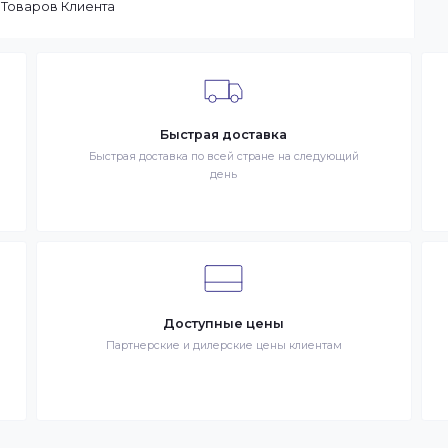
ы доставим заказ оперативно, в зависимости от удаленности
ар отсутствует на складе, то максимальный срок доставки
тараемся доставлять заказы клиентам как можно быстрее, и
чение 1 дня. В случае.
 в сети Интернет. Товар – продукция, представленная к
– разместившее Заказ физическое или юридическое лицо.
запрос Клиента на покупку Товара. Транспортная компани
ставке Товаров Клиента
Быстрая доставка
знак
Быстрая доставка по всей стране на следующи
день