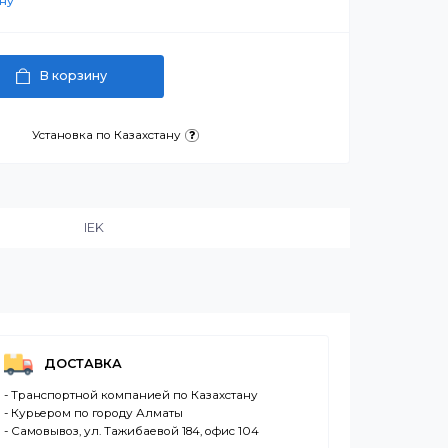
артнерскую цену
В корзину
латежа
Установка по Казахстану
и:
IEK