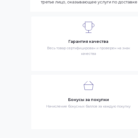
выбранные товары есть в наличии, то м
Вашего региона. Если заказываемый тов
заказа может составить более. Но мы с
90% заказов клиентов отправляются в те
Интернет-магазин – сайт имеющий адрес
продаже в интернет-магазине. Клиент 
Заказ – оформленный должным образом 
третье лицо, оказывающее услуги по до
Гарантия качества
Весь товар сертифицирован и проверен на 
качества