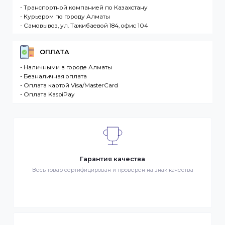
продаже в интернет-магазине. Клиент –
разместившее Заказ физическое или юридическо
лицо. Заказ – оформленный должным образом
запрос Клиента на покупку Товара. Транспортная
компания – третье лицо, оказывающее услуги по
доставке Товаров Клиента
ДОСТАВКА
- Транспортной компанией по Казахстану
- Курьером по городу Алматы
- Самовывоз, ул. Тажибаевой 184, офис 104
ОПЛАТА
- Наличными в городе Алматы
- Безналичная оплата
- Оплата картой Visa/MasterCard
- Оплата KaspiPay