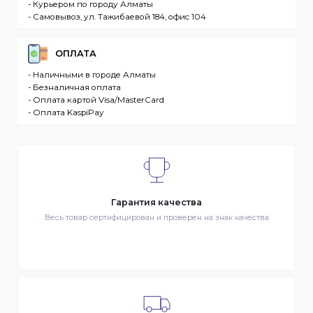
разместившее Заказ физическое или юридическо
лицо. Заказ – оформленный должным образом
запрос Клиента на покупку Товара. Транспортная
компания – третье лицо, оказывающее услуги по
доставке Товаров Клиента
ДОСТАВКА
- Транспортной компанией по Казахстану
- Курьером по городу Алматы
- Самовывоз, ул. Тажибаевой 184, офис 104
ОПЛАТА
- Наличными в городе Алматы
- Безналичная оплата
- Оплата картой Visa/MasterCard
- Оплата KaspiPay