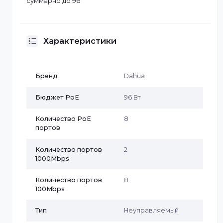
· Порты: 8 RJ45 10/100Мбит/с (PoE/PoE+/Hi-PoE/IEEE
802.3bt)
· 1 RJ45 10/100/1000Мбит/с (uplink)
· 1 SFP 1000Мбит/с (uplink)
· мощность PoE: порты 1 до 90Вт, порты 2~8 до 30Вт,
суммарно до 96
Характеристики
Бренд
Dahua
Бюджет PoE
96 Вт
Количество PoE
8
портов