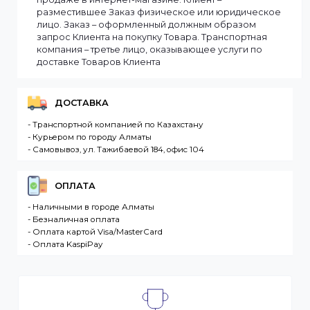
на складе. Если в момент оформления заказа все
выбранные товары есть в наличии, то мы доставим
заказ оперативно, в зависимости от удаленности
Вашего региона. Если заказываемый товар
отсутствует на складе, то максимальный срок
доставки заказа может составить более. Но мы
стараемся доставлять заказы клиентам как можно
быстрее, и 90% заказов клиентов отправляются в
течение 1 дня. В случае.
Интернет-магазин – сайт имеющий адрес в сети
Интернет. Товар – продукция, представленная к
продаже в интернет-магазине. Клиент –
разместившее Заказ физическое или юридическо
лицо. Заказ – оформленный должным образом
запрос Клиента на покупку Товара. Транспортная
компания – третье лицо, оказывающее услуги по
доставке Товаров Клиента
ДОСТАВКА