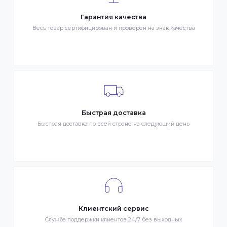
- Транспортной компанией по Казахстану
- Курьером по городу Алматы
- Самовывоз, ул. Тажибаевой 184, офис 104
ОПЛАТА
- Наличными в городе Алматы
- Безналичная оплата
- Оплата картой Visa/MasterCard
- Оплата KaspiPay
Гарантия качества
Весь товар сертифицирован и проверен на знак качества