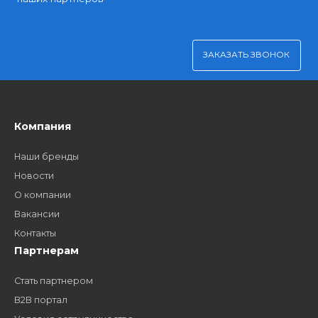
Удобная оплата
Платите через Kaspi Pay или безналичным рассчетом
Как стать нашим
дилером?
Заполните форму и получите доступ к партнерским
ценам, сервису B2B и многим другим сервисам для
наших партнеров