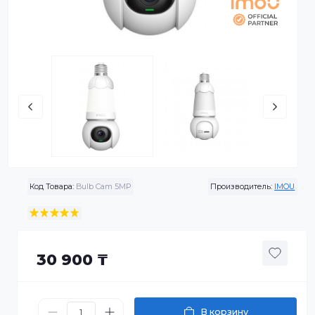
Код Товара:
Bulb Cam 5MP
Производитель:
I