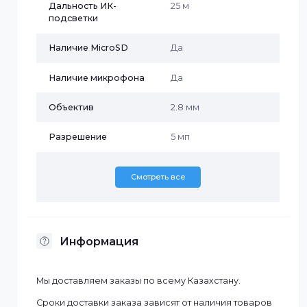
Характеристики
Wi-Fi
Да
Бренд
Imou
Дальность ИК-
25 м
подсветки
Наличие MicroSD
Да
Наличие микрофона
Да
Объектив
2.8 мм
Разрешение
5 мп