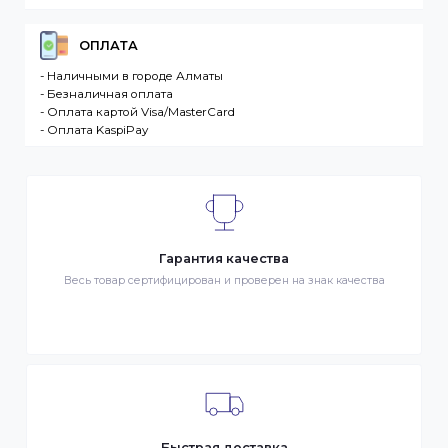
Интернет-магазин – сайт имеющий адрес в сети
Интернет. Товар – продукция, представленная к
продаже в интернет-магазине. Клиент –
разместившее Заказ физическое или юридическо
лицо. Заказ – оформленный должным образом
запрос Клиента на покупку Товара. Транспортная
компания – третье лицо, оказывающее услуги по
доставке Товаров Клиента
ДОСТАВКА
- Транспортной компанией по Казахстану
- Курьером по городу Алматы
- Самовывоз, ул. Тажибаевой 184, офис 104
ОПЛАТА
- Наличными в городе Алматы
- Безналичная оплата
- Оплата картой Visa/MasterCard
- Оплата KaspiPay