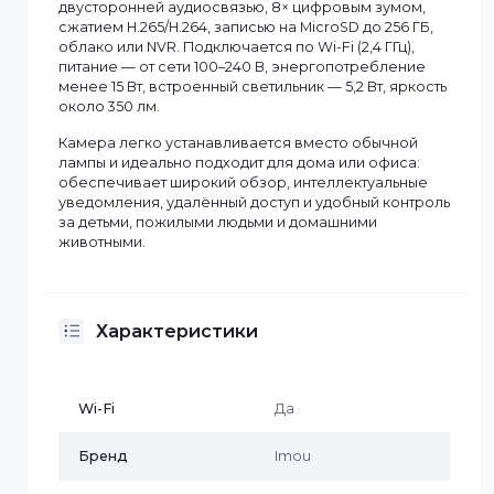
вертикали и 105° по диагонали. Поддерживает
поворот на 340° по горизонтали и 90° по вертикали,
полноцветное ночное видение до 25 м,
интеллектуальное обнаружение людей и
транспортных средств, автоматическое слежение
(Smart Tracking), режим приватности и активное
отпугивание с помощью сирены. Оснащена
двусторонней аудиосвязью, 8× цифровым зумом,
сжатием H.265/H.264, записью на MicroSD до 256 ГБ,
облако или NVR. Подключается по Wi-Fi (2,4 ГГц),
питание — от сети 100–240 В, энергопотребление
менее 15 Вт, встроенный светильник — 5,2 Вт, яркост
около 350 лм.
Камера легко устанавливается вместо обычной
лампы и идеально подходит для дома или офиса:
обеспечивает широкий обзор, интеллектуальные
уведомления, удалённый доступ и удобный контрол
за детьми, пожилыми людьми и домашними
животными.