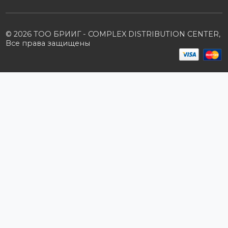
B2B портал
Условия сотрудничества
Производители
Политика конфиденциальности
Розничным клиентам
Каталог товаров
Корзина
Мои заказы
Заказать звонок
Публичная оферта
Возврат и обмен
ПОДПИШИТЕСЬ НА РАССЫЛКУ
+7 (727) 364-52-34