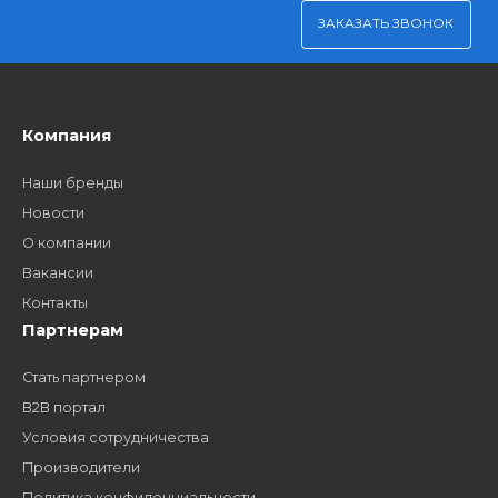
Удобная оплата
Платите через Kaspi Pay или безналичным рассчетом
Как стать нашим
дилером?
Заполните форму и получите доступ к партнерским
ценам, сервису B2B и многим другим сервисам для
наших партнеров