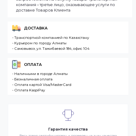
выбранные товары есть в наличии, то мы доставим
заказ оперативно, в зависимости от удаленности
Вашего региона. Если заказываемый товар
отсутствует на складе, то максимальный срок
доставки заказа может составить более. Но мы
стараемся доставлять заказы клиентам как можно
быстрее, и 90% заказов клиентов отправляются в
течение 1 дня. В случае.
Интернет-магазин – сайт имеющий адрес в сети
Интернет. Товар – продукция, представленная к
продаже в интернет-магазине. Клиент –
разместившее Заказ физическое или юридическо
лицо. Заказ – оформленный должным образом
запрос Клиента на покупку Товара. Транспортная
компания – третье лицо, оказывающее услуги по
доставке Товаров Клиента
ДОСТАВКА
- Транспортной компанией по Казахстану