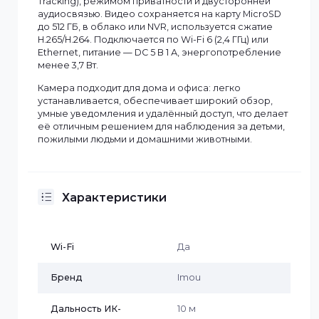
разрешением 3 МП (2304×1296, 2K QHD) на базе 1/3"
CMOS-матрицы. Оснащена объективом 3,6 мм,
поддерживает вращение на 355° по горизонтали и
наклон от −5° до +80°, обеспечивая полный обзор
помещения. Камера оснащена ночным видением,
интеллектуальным обнаружением человека,
функцией автоматического слежения (Smart
Tracking), режимом приватности и двусторонней
аудиосвязью. Видео сохраняется на карту MicroSD
до 512 ГБ, в облако или NVR, используется сжатие
H.265/H.264. Подключается по Wi-Fi 6 (2,4 ГГц) или
Ethernet, питание — DC 5 В 1 А, энергопотребление
менее 3,7 Вт.
Камера подходит для дома и офиса: легко
устанавливается, обеспечивает широкий обзор,
умные уведомления и удалённый доступ, что делае
её отличным решением для наблюдения за детьми,
пожилыми людьми и домашними животными.