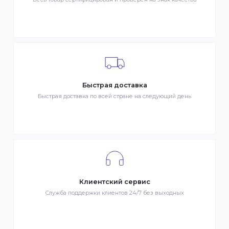
- Курьером по городу Алматы
- Самовывоз, ул. Тажибаевой 184, офис 104
ОПЛАТА
- Наличными в городе Алматы
- Безналичная оплата
- Оплата картой Visa/MasterCard
- Оплата KaspiPay
Гарантия качества
Весь товар сертифицирован и проверен на знак качества