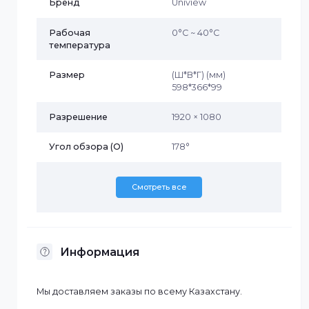
Характеристики
Бренд
Uniview
Рабочая
0°С ~ 40°С
температура
Размер
(Ш*В*Г) (мм)
598*366*99
Разрешение
1920 × 1080
Угол обзора (O)
178°