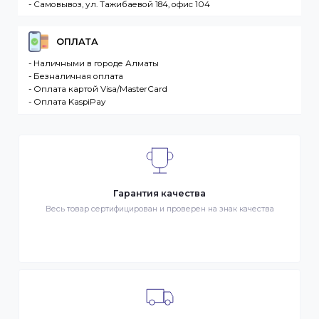
продаже в интернет-магазине. Клиент –
разместившее Заказ физическое или юридическо
лицо. Заказ – оформленный должным образом
запрос Клиента на покупку Товара. Транспортная
компания – третье лицо, оказывающее услуги по
доставке Товаров Клиента
ДОСТАВКА
- Транспортной компанией по Казахстану
- Курьером по городу Алматы
- Самовывоз, ул. Тажибаевой 184, офис 104
ОПЛАТА
- Наличными в городе Алматы
- Безналичная оплата
- Оплата картой Visa/MasterCard
- Оплата KaspiPay