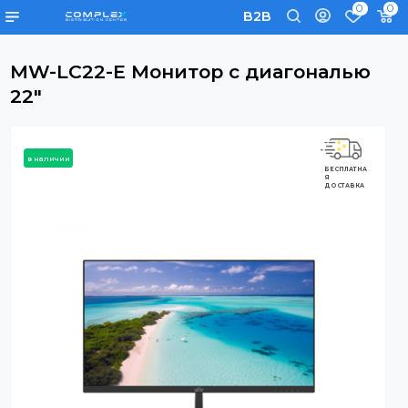
0
B2B
MW-LC22-E Монитор с диагональ
22"
в наличии
БЕСПЛАТНА
Я
ДОСТАВКА