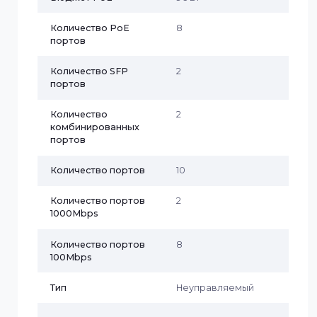
Характеристики
Бренд
Dahua
Бюджет PoE
96 Вт
Количество PoE
8
портов
Количество SFP
2
портов
Количество
2
комбинированных
портов