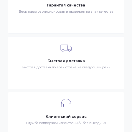
- Транспортной компанией по Казахстану
- Курьером по городу Алматы
- Самовывоз, ул. Тажибаевой 184, офис 104
ОПЛАТА
- Наличными в городе Алматы
- Безналичная оплата
- Оплата картой Visa/MasterCard
- Оплата KaspiPay
Гарантия качества
Весь товар сертифицирован и проверен на знак качества