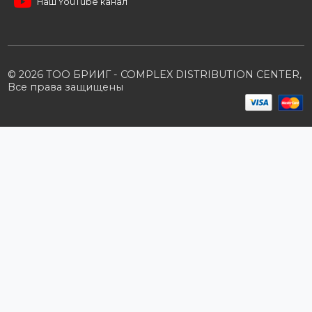
Стать партнером
B2B портал
Условия сотрудничества
Производители
Политика конфиденциальности
Розничным клиентам
Каталог товаров
Корзина
Мои заказы
Заказать звонок
Публичная оферта
Возврат и обмен
ПОДПИШИТЕСЬ НА РАССЫЛКУ