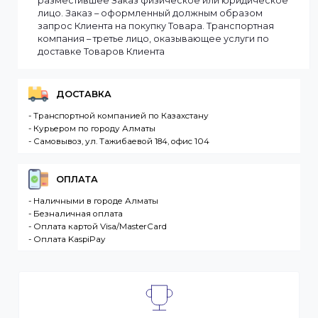
Сроки доставки заказа зависят от наличия товаров
на складе. Если в момент оформления заказа все
выбранные товары есть в наличии, то мы доставим
заказ оперативно, в зависимости от удаленности
Вашего региона. Если заказываемый товар
отсутствует на складе, то максимальный срок
доставки заказа может составить более. Но мы
стараемся доставлять заказы клиентам как можно
быстрее, и 90% заказов клиентов отправляются в
течение 1 дня. В случае.
Интернет-магазин – сайт имеющий адрес в сети
Интернет. Товар – продукция, представленная к
продаже в интернет-магазине. Клиент –
разместившее Заказ физическое или юридическо
лицо. Заказ – оформленный должным образом
запрос Клиента на покупку Товара. Транспортная
компания – третье лицо, оказывающее услуги по
доставке Товаров Клиента
ДОСТАВКА