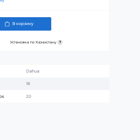
 ₸
артнерскую цену
В корзину
латежа
Установка по Казахстану
и:
Dahua
E портов
16
ртов 1000Mbps
20