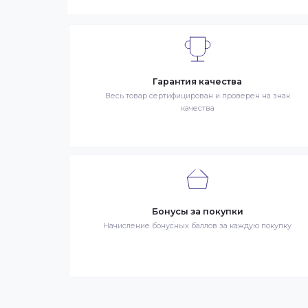
Сроки доставки заказа зависят от нали
выбранные товары есть в наличии, то м
Вашего региона. Если заказываемый тов
заказа может составить более. Но мы с
90% заказов клиентов отправляются в те
Интернет-магазин – сайт имеющий адрес
продаже в интернет-магазине. Клиент 
Заказ – оформленный должным образом 
третье лицо, оказывающее услуги по до
Гарантия качества
Весь товар сертифицирован и проверен на 
качества