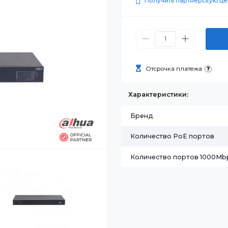
201 750
Получить п
Отсрочка п
Характеристик
Бренд
Количество Po
Количество по