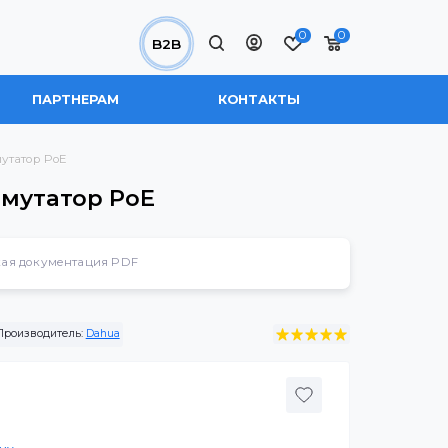
0
B2B
 НАС
ПАРТНЕРАМ
КОНТАКТЫ
авляемый коммутатор PoE
мый коммутатор PoE
Техническая документация PDF
0-16GT-240
Производитель:
Dahua