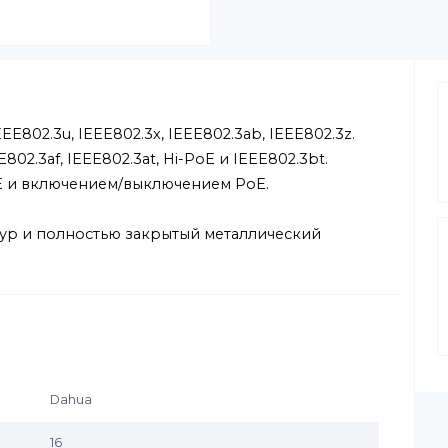
.3, IEEE802.3u, IEEE802.3x, IEEE802.3ab, IEEE802.3z.
 IEEE802.3af, IEEE802.3at, Hi-PoE и IEEE802.3bt.
ии PoE и включением/выключением PoE.
 PoE.
ператур и полностью закрытый металлический