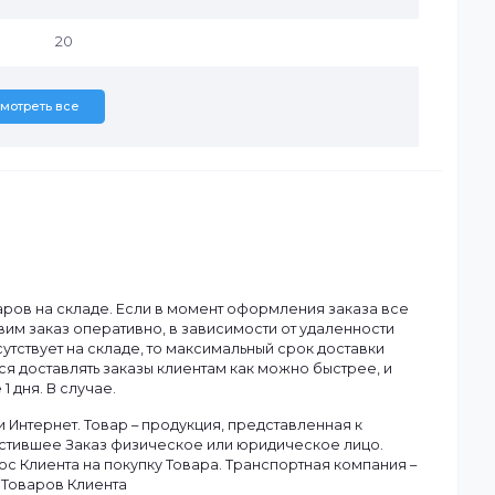
Dahua
16
20
Смотреть все
ану.