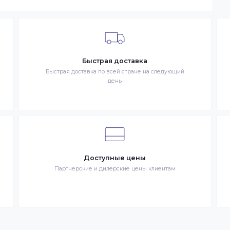
чия товаров на складе. Если в момент оформления заказа в
ы доставим заказ оперативно, в зависимости от удаленности
ар отсутствует на складе, то максимальный срок доставки
тараемся доставлять заказы клиентам как можно быстрее, и
чение 1 дня. В случае.
 в сети Интернет. Товар – продукция, представленная к
– разместившее Заказ физическое или юридическое лицо.
запрос Клиента на покупку Товара. Транспортная компани
ставке Товаров Клиента
Быстрая доставка
знак
Быстрая доставка по всей стране на следующи
день