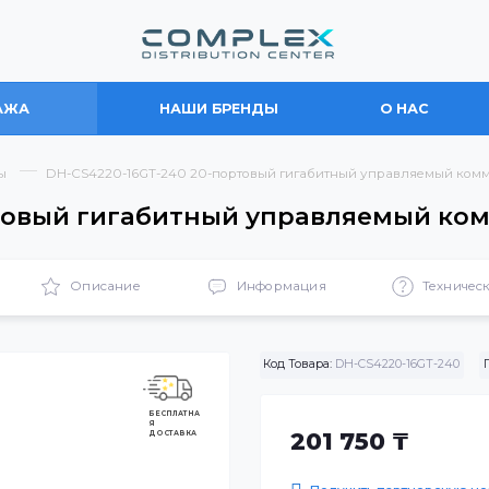
ПРОДАЖА
НАШИ БРЕНДЫ
О
мутаторы
DH-CS4220-16GT-240 20-портовый гигабитный упр
-портовый гигабитный управляе
ики
Описание
Информация
Код Товара:
DH-CS422
БЕСПЛАТНА
Я
ДОСТАВКА