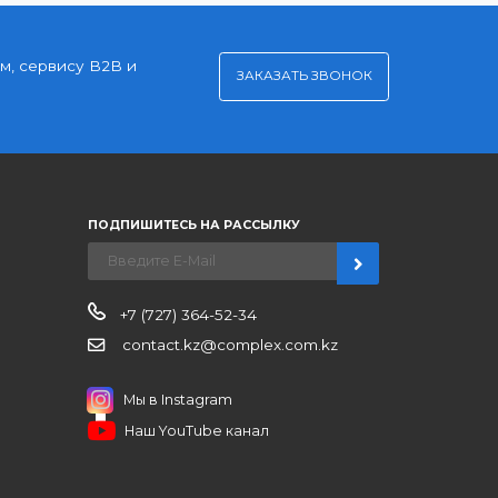
Удобная оплата
Платите через Kaspi Pay или безналичным
рассчетом
нерским ценам, сервису B2B и
ЗАКАЗАТЬ ЗВО
ров