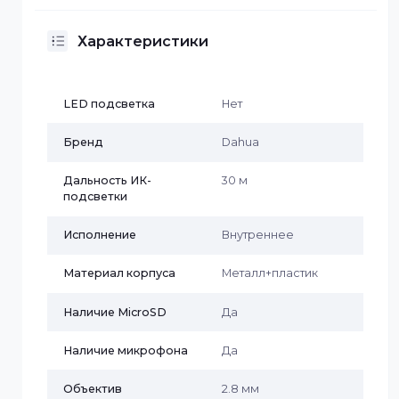
и разрешением 1920×1080. Объектив 2.8 мм (F1.6) с
углом обзора до 105°. ИК- и светодиодная подсветк
до 30 м, WDR 120 дБ, 3D DNR. Поддержка H.265/H.264,
встроенный микрофон, детекция движения, SMD и
интеллектуальная видеоаналитика. Защита IP67,
питание 12В DC/PoE.
Характеристики
LED подсветка
Нет
Бренд
Dahua
Дальность ИК-
30 м
подсветки
Исполнение
Внутреннее