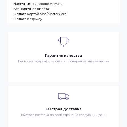
лицо. Заказ – оформленный должным образом
запрос Клиента на покупку Товара. Транспортная
компания – третье лицо, оказывающее услуги по
доставке Товаров Клиента
ДОСТАВКА
- Транспортной компанией по Казахстану
- Курьером по городу Алматы
- Самовывоз, ул. Тажибаевой 184, офис 104
ОПЛАТА
- Наличными в городе Алматы
- Безналичная оплата
- Оплата картой Visa/MasterCard
- Оплата KaspiPay