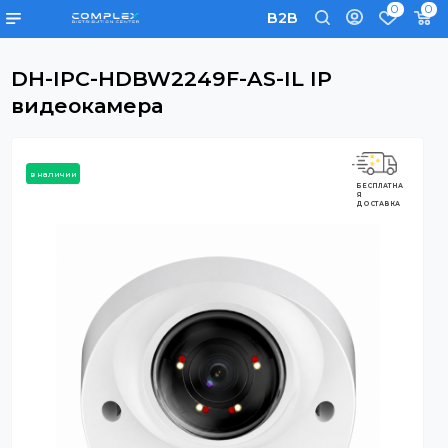
0
B2B
DH-IPC-HDBW2249F-AS-IL IP
видеокамера
в наличии
БЕСПЛАТНА
Я
ДОСТАВКА