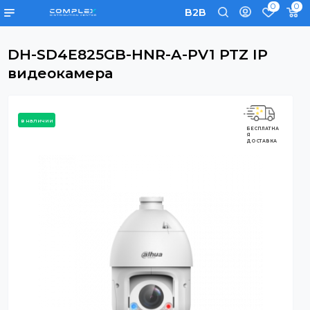
0
B2B
DH-SD4E825GB-HNR-A-PV1 PTZ IP
видеокамера
в наличии
БЕСПЛАТНА
Я
ДОСТАВКА