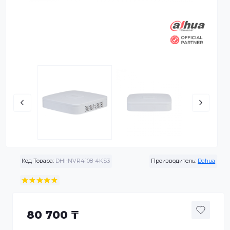
Код Товара:
DHI-NVR4108-4KS3
Производитель:
Da