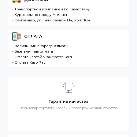
стараемся доставлять заказы клиентам как можно
быстрее, и 90% заказов клиентов отправляются в
течение 1 дня. В случае.
Интернет-магазин – сайт имеющий адрес в сети
Интернет. Товар – продукция, представленная к
продаже в интернет-магазине. Клиент –
разместившее Заказ физическое или юридическо
лицо. Заказ – оформленный должным образом
запрос Клиента на покупку Товара. Транспортная
компания – третье лицо, оказывающее услуги по
доставке Товаров Клиента
ДОСТАВКА
- Транспортной компанией по Казахстану
- Курьером по городу Алматы
- Самовывоз, ул. Тажибаевой 184, офис 104
ОПЛАТА