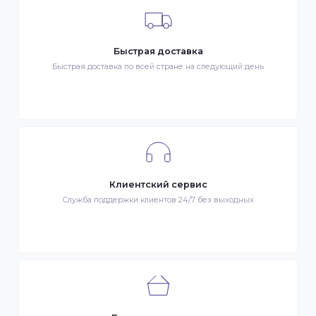
- Наличными в городе Алматы
- Безналичная оплата
- Оплата картой Visa/MasterCard
- Оплата KaspiPay
Гарантия качества
Весь товар сертифицирован и проверен на знак качества
Быстрая доставка