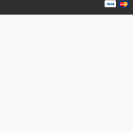
Розничным клиентам
Каталог товаров
Корзина
Мои заказы
Заказать звонок
Публичная оферта
Возврат и обмен
ПОДПИШИТЕСЬ НА РАССЫЛКУ
+7 (727) 364-52-34
contact.kz@complex.com.kz
Мы в Instagram