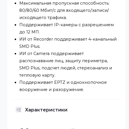
Smart H.265+, H.265, Smart H.264+, H.264 и
MJPEG.
Максимальная декодирующая
способность: 8 × 1080p при 30 кадрах в
секунду.
Максимальная пропускная способность:
80/80/60 Мбит/с для входящего/записи/
исходящего трафика.
Поддерживает IP-камеры с разрешением
до 12 МП.
ИИ от Recorder поддерживает 4-канальны
SMD Plus.
ИИ от Camera поддерживает
распознавание лиц, защиту периметра,
SMD Plus, подсчет людей, стереоанализ и
тепловую карту.