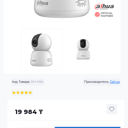
Код Товара:
DH-H5A
Производитель:
Da