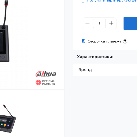
576 000
Получить п
Отсрочка п
Характеристик
Бренд