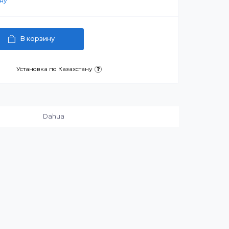
 ₸
артнерскую цену
В корзину
латежа
Установка по Казахстану
и:
Dahua