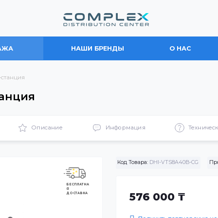
ПРОДАЖА
НАШИ БРЕНДЫ
О
Мастер-станция
р-станция
ики
Описание
Информация
Код Товара:
DHI-VTS
БЕСПЛАТНА
Я
ДОСТАВКА