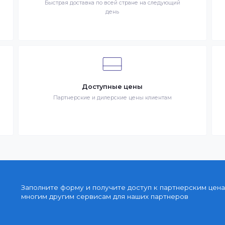
 в сети Интернет. Товар – продукция, представленная к
– разместившее Заказ физическое или юридическое лицо.
запрос Клиента на покупку Товара. Транспортная компани
ставке Товаров Клиента
Быстрая доставка
знак
Быстрая доставка по всей стране на следующи
день
Доступные цены