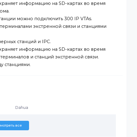
гут быть удалённо разблокированы во время
нтеркома.
зь для внутренних мониторов и дверных станций
ла дверных станций и IPC.
и и сохраняет информацию на SD-картах во время
нтеркома.
ер-станции можно подключить 300 IP VTAs.
зь с терминалами экстренной связи и станциями
ла дверных станций и IPC.
и и сохраняет информацию на SD-картах во время
нных терминалов и станций экстренной связи.
 между станциями.