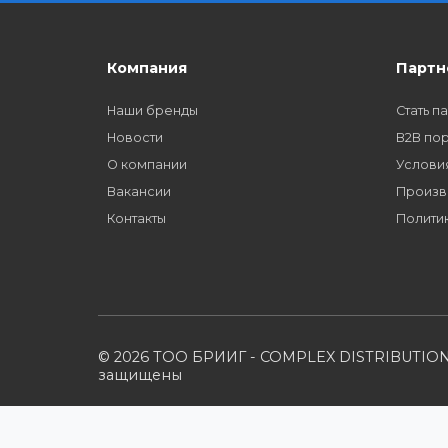
Начисление бонусных баллов за каждую пок
Как стать нашим
дилером?
Компания
Наши бренды