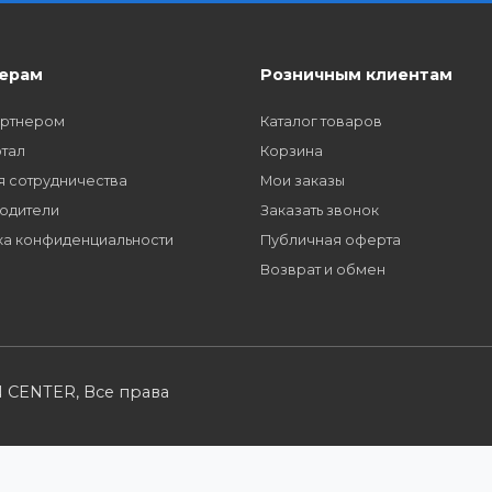
упку
Партнерские и дилерские цены клиентам
Заполните форму и получите доступ к парт
многим другим сервисам для наших партне
Партнерам
Розничным кл
Стать партнером
Каталог товаров