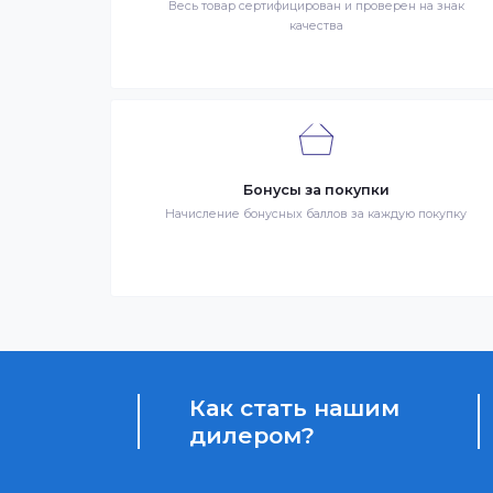
Интернет-магазин – сайт имеющий адрес
продаже в интернет-магазине. Клиент 
Заказ – оформленный должным образом 
третье лицо, оказывающее услуги по до
Гарантия качества
Весь товар сертифицирован и проверен на 
качества
Бонусы за покупки