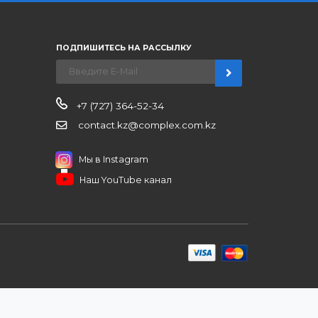
Платите через Kaspi Pay или безналичным
рассчетом
нерским ценам, сервису B2B и
ЗАКАЗАТЬ ЗВО
ров
иентам
ПОДПИШИТЕСЬ НА РАССЫЛКУ