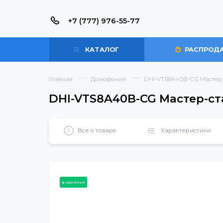
+7 (777) 976-55-77
КАТАЛОГ
РАС
Главная
Домофония
DHI-VTS8A40B-CG 
DHI-VTS8A40B-CG Масте
Все о товаре
Характерист
в наличии