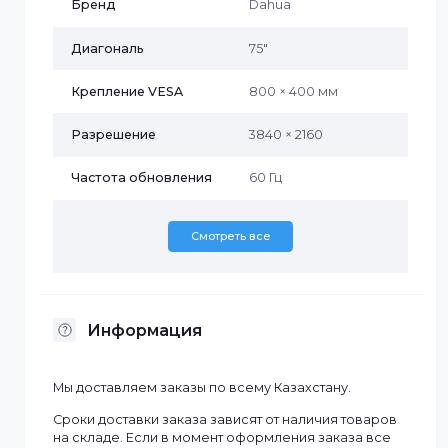
излучение синего света и точную
цветопередачу.
Опциональный модуль OPS,
переключаемая двойная система.
Характеристики
Бренд
Dahua
Диагональ
75″
Крепление VESA
800 × 400 мм
Разрешение
3840 × 2160
Частота обновления
60 Гц