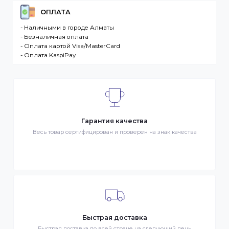
Интернет-магазин – сайт имеющий адрес в сети
Интернет. Товар – продукция, представленная к
продаже в интернет-магазине. Клиент –
разместившее Заказ физическое или юридическо
лицо. Заказ – оформленный должным образом
запрос Клиента на покупку Товара. Транспортная
компания – третье лицо, оказывающее услуги по
доставке Товаров Клиента
ДОСТАВКА
- Транспортной компанией по Казахстану
- Курьером по городу Алматы
- Самовывоз, ул. Тажибаевой 184, офис 104
ОПЛАТА
- Наличными в городе Алматы
- Безналичная оплата