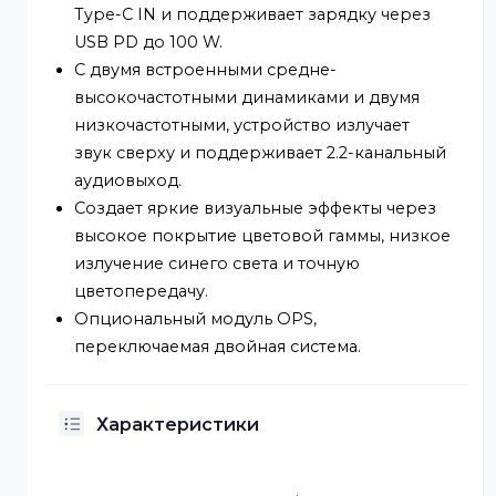
автоматически пробуждающее доску для
аннотаций при поднятии пера. Встроенна
камера 48 МП и микрофонный массив из 8
элементов.
Поддержка определения источника звука.
Поддерживает NFC.
Включает полнофункциональный порт
Type-C IN и поддерживает зарядку через
USB PD до 100 W.
С двумя встроенными средне-
высокочастотными динамиками и двумя
низкочастотными, устройство излучает
звук сверху и поддерживает 2.2-канальны
аудиовыход.
Создает яркие визуальные эффекты через
высокое покрытие цветовой гаммы, низко