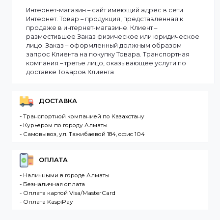
Информация
Мы доставляем заказы по всему Казахстану.
Сроки доставки заказа зависят от наличия товаров
на складе. Если в момент оформления заказа все
выбранные товары есть в наличии, то мы доставим
заказ оперативно, в зависимости от удаленности
Вашего региона. Если заказываемый товар
отсутствует на складе, то максимальный срок
доставки заказа может составить более. Но мы
стараемся доставлять заказы клиентам как можно
быстрее, и 90% заказов клиентов отправляются в
течение 1 дня. В случае.
Интернет-магазин – сайт имеющий адрес в сети
Интернет. Товар – продукция, представленная к
продаже в интернет-магазине. Клиент –
разместившее Заказ физическое или юридическо
лицо. Заказ – оформленный должным образом
запрос Клиента на покупку Товара. Транспортная
компания – третье лицо, оказывающее услуги по