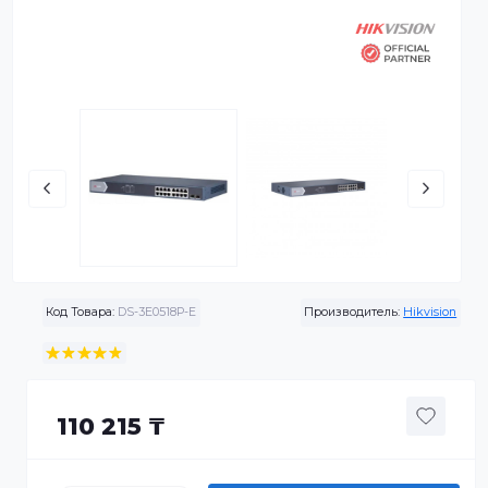
Код Товара:
DS-3E0518P-E
Производитель:
Hikvis