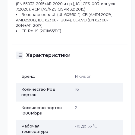
Внутренний кэш: 4.1 Мбит
PoE-питание
Стандарт PoE: IEEE 802.3af, IEEE 802.3at
Разъем питания PoE: Конечный промежуток: 1/2(+)
3/6(-)
PoE-порт: PoE: порты 1–16
Макс. мощность порта: 30 Вт
Бюджет мощности PoE: 230 Вт
Одобрение
ЭМС: FCC (47 CFR часть 15, подраздел B), CE-EMC
(EN 55032: 2015+A11: 2020 и др.), IC (ICES-003: выпуск
7:2020), RCM (AS/NZS CISPR 32: 2015)
Безопасность: UL (UL 60950-1), CB (AMD1:2009,
AMD2:2013, IEC 62368-1: 2014), CE-LVD (EN 62368-1:
2014+A11: 2017)
CE-RoHS (2011/65/ЕС)
Характеристики