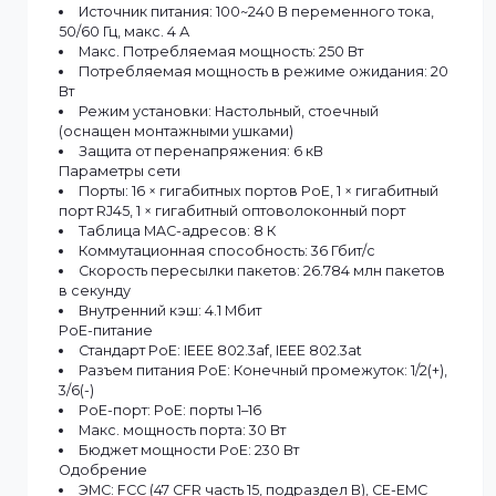
Вес нетто: 2,67 кг
Вес брутто: 3,53 кг
Размеры (Ш × В × Г): 440,0 мм × 44,0 мм × 220,8 мм
Рабочая температура: –10 °C до 55 °C
Температура хранения: от –40 °C до 85 °C
Рабочая влажность: 5% - 95% (без конденсации)
Относительная влажность: 5% - 95% (без
конденсации)
Источник питания: 100~240 В переменного тока,
50/60 Гц, макс. 4 А
Макс. Потребляемая мощность: 250 Вт
Потребляемая мощность в режиме ожидания: 2
Вт
Режим установки: Настольный, стоечный
(оснащен монтажными ушками)
Защита от перенапряжения: 6 кВ
Параметры сети
Порты: 16 × гигабитных портов PoE, 1 × гигабитный
порт RJ45, 1 × гигабитный оптоволоконный порт
Таблица MAC-адресов: 8 К
Коммутационная способность: 36 Гбит/с
Скорость пересылки пакетов: 26.784 млн пакетов
в секунду