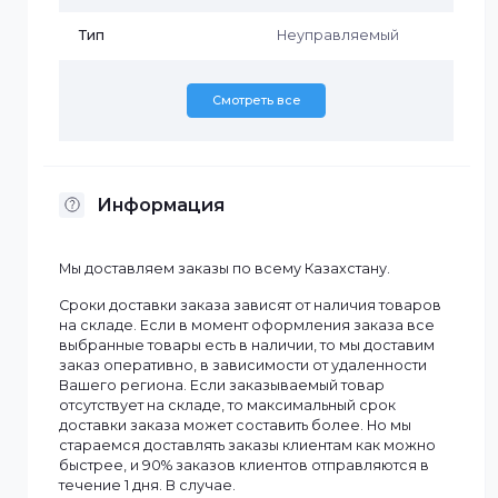
Бренд
Hikvision
Количество PoE
16
портов
Количество портов
2
1000Mbps
Рабочая
-10 до 55 °C
температура
Тип
Неуправляемый
Смотреть все