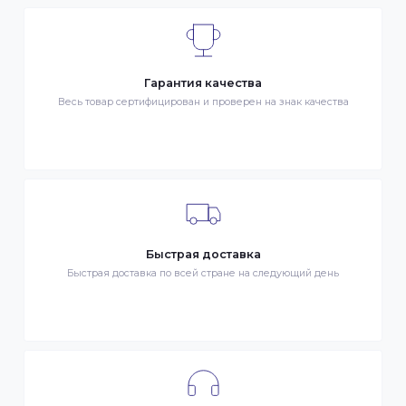
доставке Товаров Клиента
ДОСТАВКА
- Транспортной компанией по Казахстану
- Курьером по городу Алматы
- Самовывоз, ул. Тажибаевой 184, офис 104
ОПЛАТА
- Наличными в городе Алматы
- Безналичная оплата
- Оплата картой Visa/MasterCard
- Оплата KaspiPay