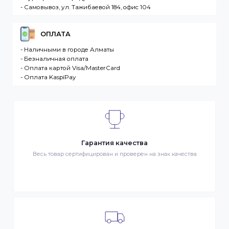
Интернет. Товар – продукция, представленная к
продаже в интернет-магазине. Клиент –
разместившее Заказ физическое или юридическо
лицо. Заказ – оформленный должным образом
запрос Клиента на покупку Товара. Транспортная
компания – третье лицо, оказывающее услуги по
доставке Товаров Клиента
ДОСТАВКА
- Транспортной компанией по Казахстану
- Курьером по городу Алматы
- Самовывоз, ул. Тажибаевой 184, офис 104
ОПЛАТА
- Наличными в городе Алматы
- Безналичная оплата
- Оплата картой Visa/MasterCard
- Оплата KaspiPay