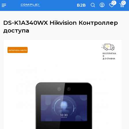
0
B2B
DS-K1A340WX Hikvision Контролле
доступа
осталось мало
БЕСПЛАТНА
Я
ДОСТАВКА