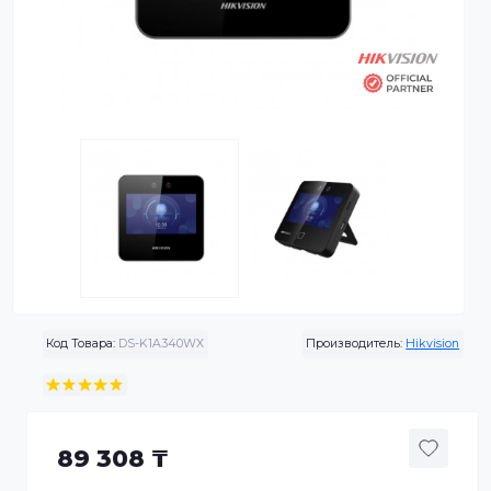
Код Товара:
DS-K1A340WX
Производитель:
Hikvis