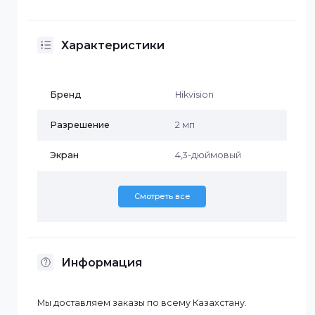
современное устройство с сенсорным экраном 4.3
дюйма, оснащенное камерой 2 МП и поддержкой
распознавания лиц с точностью до 99%. Он
поддерживает Wi-Fi, имеет USB-интерфейс и может
хранить до 300 000 записей посещений. Работает в
температурном диапазоне от -10°C до 40°C и
подходит для использования в помещениях.
Характеристики
Бренд
Hikvision
Разрешение
2 мп
Экран
4,3-дюймовый