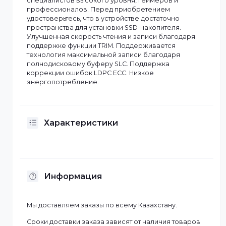
интерфейсом NVMe M.2 предназначена для
применения в корпоративном и потребительском
сегменте для установки в ноутбуках, настольных
компьютерах и других устройствах. Подходит для
работы под высокой нагрузкой в таких задачах, как
видеомонтаж, редактирование изображений.
Серия ориентирована на технических
специалистов высокого уровня, геймеров и
профессионалов. Перед приобретением
удостоверьтесь, что в устройстве достаточно
пространства для установки SSD-накопителя.
Улучшенная скорость чтения и записи благодаря
поддержке функции TRIM. Поддерживается
технология максимальной записи благодаря
полнодисковому буферу SLC. Поддержка
коррекции ошибок LDPC ECC. Низкое
энергопотребление.
Характеристики