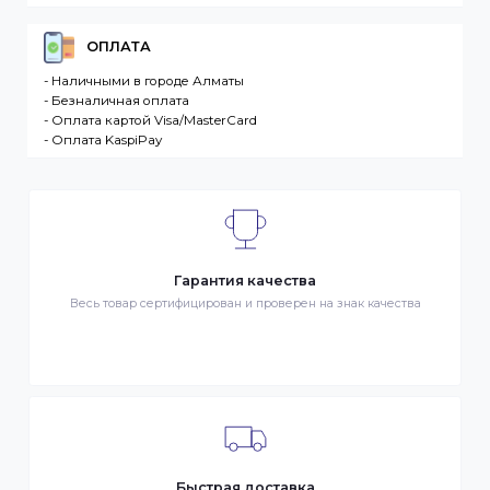
разместившее Заказ физическое или юридическо
лицо. Заказ – оформленный должным образом
запрос Клиента на покупку Товара. Транспортная
компания – третье лицо, оказывающее услуги по
доставке Товаров Клиента
ДОСТАВКА
- Транспортной компанией по Казахстану
- Курьером по городу Алматы
- Самовывоз, ул. Тажибаевой 184, офис 104
ОПЛАТА
- Наличными в городе Алматы
- Безналичная оплата
- Оплата картой Visa/MasterCard
- Оплата KaspiPay