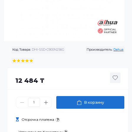
Код Товара:
DHI-SSD-C900N256G
Производитель:
Da
12 484 ₸
В корзину