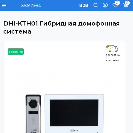
0
B2B
DHI-KTH01 Гибридная домофонна
система
в наличии
БЕСПЛАТНА
Я
ДОСТАВКА