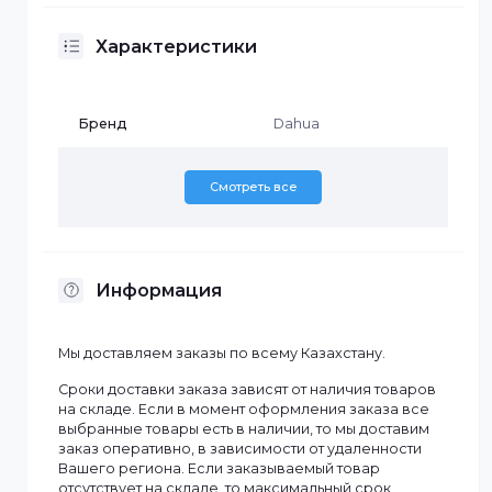
вертикали), авто ИК осветителем и поддерживает
аналоговый режим связи. Камера работает в
диапазоне температур от –30°C до +60°C и имеет
степень защиты IP66, что позволяет использовать е
в различных внешних условиях. Компактный разме
и мощный функционал делают камеру отличным
выбором для контроля доступа и наружного
видеонаблюдения.
Характеристики
Бренд
Dahua
Смотреть все