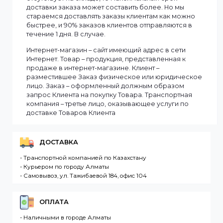
Информация
Мы доставляем заказы по всему Казахстану.
Сроки доставки заказа зависят от наличия товаров
на складе. Если в момент оформления заказа все
выбранные товары есть в наличии, то мы доставим
заказ оперативно, в зависимости от удаленности
Вашего региона. Если заказываемый товар
отсутствует на складе, то максимальный срок
доставки заказа может составить более. Но мы
стараемся доставлять заказы клиентам как можно
быстрее, и 90% заказов клиентов отправляются в
течение 1 дня. В случае.
Интернет-магазин – сайт имеющий адрес в сети
Интернет. Товар – продукция, представленная к
продаже в интернет-магазине. Клиент –
разместившее Заказ физическое или юридическо
лицо. Заказ – оформленный должным образом