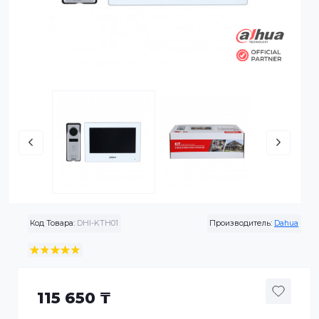
Код Товара:
DHI-KTH01
Производитель:
Da