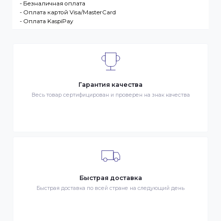
запрос Клиента на покупку Товара. Транспортная
компания – третье лицо, оказывающее услуги по
доставке Товаров Клиента
ДОСТАВКА
- Транспортной компанией по Казахстану
- Курьером по городу Алматы
- Самовывоз, ул. Тажибаевой 184, офис 104
ОПЛАТА
- Наличными в городе Алматы
- Безналичная оплата
- Оплата картой Visa/MasterCard
- Оплата KaspiPay