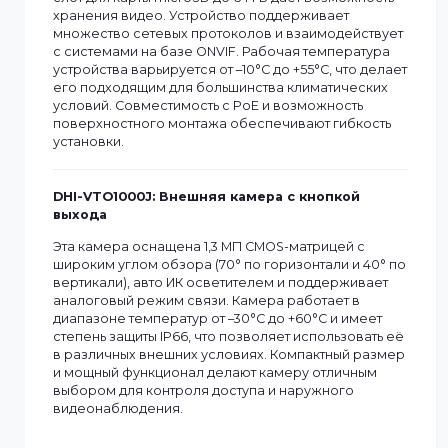
Этот видеодомофон оснащен 7-дюймовым
емкостным сенсорным экраном с разрешением
1024×600 и поддерживает двустороннее аудио с
улучшением звука (эхоподавление и
шумоподавление). Встроенная Wi-Fi поддержка
позволяет подключаться к сети без проводов, а
слот для карты microSD до 64 ГБ дает возможность
хранения видео. Устройство поддерживает
множество сетевых протоколов и взаимодействует
с системами на базе ONVIF. Рабочая температура
устройства варьируется от –10°C до +55°C, что делае
его подходящим для большинства климатических
условий. Совместимость с PoE и возможность
поверхностного монтажа обеспечивают гибкость
установки.
DHI-VTO1000J: Внешняя камера с кнопкой
выхода
Эта камера оснащена 1,3 МП CMOS-матрицей с
широким углом обзора (70° по горизонтали и 40° п