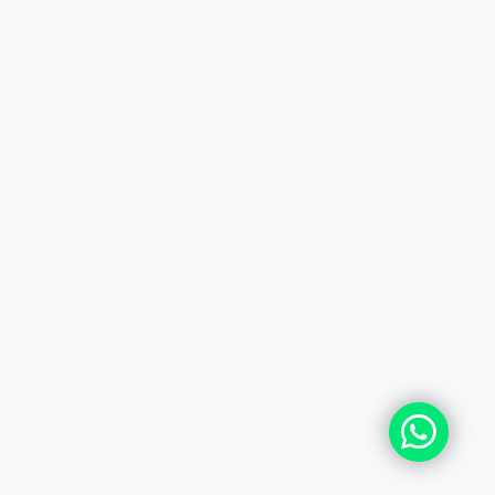
+7 (727) 364-52-34
contact.kz@complex.com.kz
Мы в Instagram
Наш YouTube канал
© 2026 ТОО БРИИГ - COMPLEX DISTRIBUTION CEN
Все права защищены