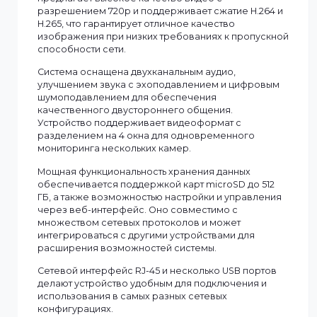
доступа с Android 11
Это устройство представляет собой инновационну
систему с 10-дюймовым сенсорным экраном и
поддержкой Android 11, что делает его идеальным
выбором для применения в системах
видеонаблюдения и управления доступом. Оно
предлагает высокое качество видео с
разрешением 720p и поддерживает сжатие H.264 и
H.265, что гарантирует отличное качество
изображения при низких требованиях к пропускно
способности сети.
Система оснащена двухканальным аудио,
улучшением звука с эхоподавлением и цифровым
шумоподавлением для обеспечения
качественного двустороннего общения.
Устройство поддерживает видеоформат с
разделением на 4 окна для одновременного
мониторинга нескольких камер.
Мощная функциональность хранения данных
обеспечивается поддержкой карт microSD до 512