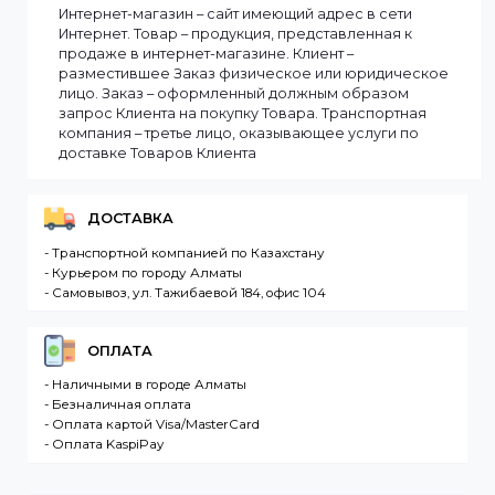
Мы доставляем заказы по всему Казахстану.
Сроки доставки заказа зависят от наличия товаров
на складе. Если в момент оформления заказа все
выбранные товары есть в наличии, то мы доставим
заказ оперативно, в зависимости от удаленности
Вашего региона. Если заказываемый товар
отсутствует на складе, то максимальный срок
доставки заказа может составить более. Но мы
стараемся доставлять заказы клиентам как можно
быстрее, и 90% заказов клиентов отправляются в
течение 1 дня. В случае.
Интернет-магазин – сайт имеющий адрес в сети
Интернет. Товар – продукция, представленная к
продаже в интернет-магазине. Клиент –
разместившее Заказ физическое или юридическо
лицо. Заказ – оформленный должным образом
запрос Клиента на покупку Товара. Транспортная
компания – третье лицо, оказывающее услуги по
доставке Товаров Клиента