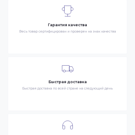
ДОСТАВКА
- Транспортной компанией по Казахстану
- Курьером по городу Алматы
- Самовывоз, ул. Тажибаевой 184, офис 104
ОПЛАТА
- Наличными в городе Алматы
- Безналичная оплата
- Оплата картой Visa/MasterCard
- Оплата KaspiPay
Гарантия качества
Весь товар сертифицирован и проверен на знак качества