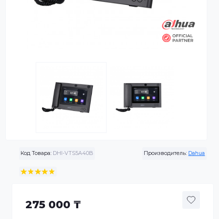
Код Товара:
DHI-VTS5A40B
Производитель:
Da