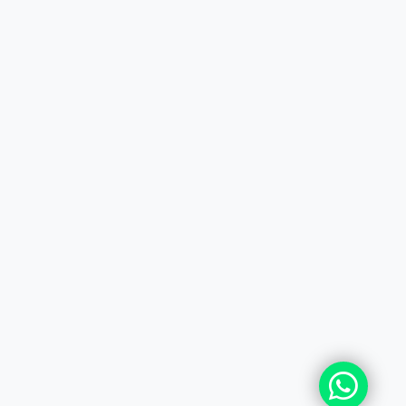
ПОДПИШИТЕСЬ НА РАССЫЛКУ
+7 (727) 364-52-34
contact.kz@complex.com.kz
Мы в Instagram
Наш YouTube канал
© 2026 ТОО БРИИГ - COMPLEX DISTRIBUTION CEN
Все права защищены