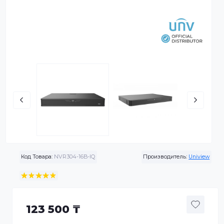
Код Товара:
NVR304-16B-IQ
Производитель:
Univ