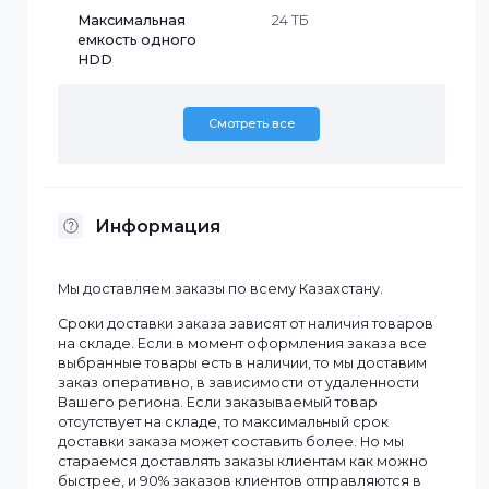
Бренд
Uniview
Запись с
12 Мп
разрешением до
Количество SATA
4
Количество каналов
16
Максимальная
24 ТБ
емкость одного
HDD
Смотреть все
Информация