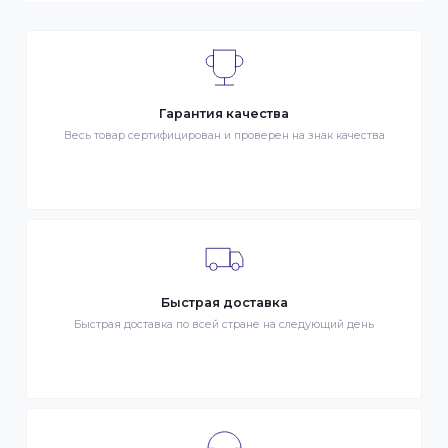
ДОСТАВКА
- Транспортной компанией по Казахстану
- Курьером по городу Алматы
- Самовывоз, ул. Тажибаевой 184, офис 104
ОПЛАТА
- Наличными в городе Алматы
- Безналичная оплата
- Оплата картой Visa/MasterCard
- Оплата KaspiPay
Гарантия качества