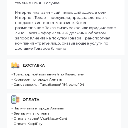
Мы доставляем заказы по всему Казахстану.
Сроки доставки заказа зависят от наличия товаров
на складе. Если в момент оформления заказа все
выбранные товары есть в наличии, то мы доставим
заказ оперативно, в зависимости от удаленности
Вашего региона. Если заказываемый товар
отсутствует на складе, то максимальный срок
доставки заказа может составить более. Но мы
стараемся доставлять заказы клиентам как можно
быстрее, и 90% заказов клиентов отправляются в
течение 1 дня. В случае.
Интернет-магазин – сайт имеющий адрес в сети
Интернет. Товар – продукция, представленная к
продаже в интернет-магазине. Клиент –
разместившее Заказ физическое или юридическо
лицо. Заказ – оформленный должным образом
запрос Клиента на покупку Товара. Транспортная
компания – третье лицо, оказывающее услуги по
доставке Товаров Клиента