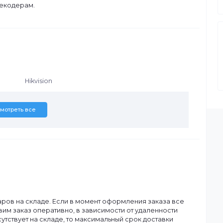
вого поколения, самостоятельно разработанная компанией
сенсорным ЖК-дисплеем и 4-осевым джойстиком. Она
S, NVR, сетевым камерам, сетевым куполам,
VC), декодерам.
Hikvision
Смотреть все