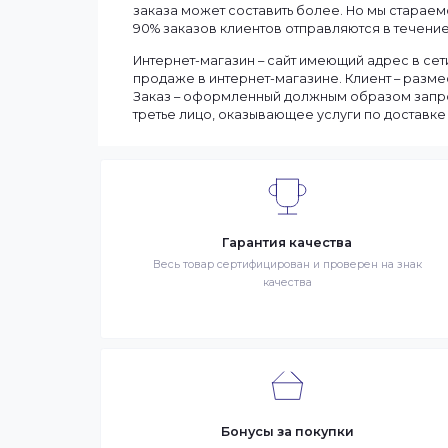
Информация
Мы доставляем заказы по всему Казахст
Сроки доставки заказа зависят от нали
выбранные товары есть в наличии, то м
Вашего региона. Если заказываемый тов
заказа может составить более. Но мы с
90% заказов клиентов отправляются в те
Интернет-магазин – сайт имеющий адрес
продаже в интернет-магазине. Клиент 
Заказ – оформленный должным образом 
третье лицо, оказывающее услуги по до
Гарантия качества
Весь товар сертифицирован и проверен на 