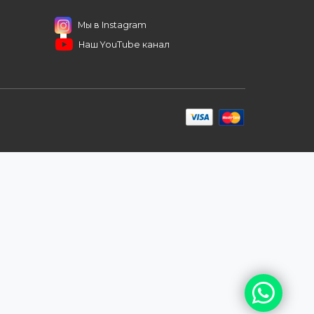
иентам
ПОДПИШИТЕСЬ НА РАССЫЛКУ
+7 (727) 364-52-34
contact.kz@complex.com.kz
а
Мы в Instagram
Наш YouTube канал