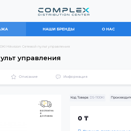
ПРОДАЖА
НАШИ БРЕНДЫ
О
DS-1100KI Hikvision Сетевой пульт управления
вой пульт управления
ики
Описание
Информация
Код Товара:
DS-1100KI
БЕСПЛАТНА
Я
ДОСТАВКА