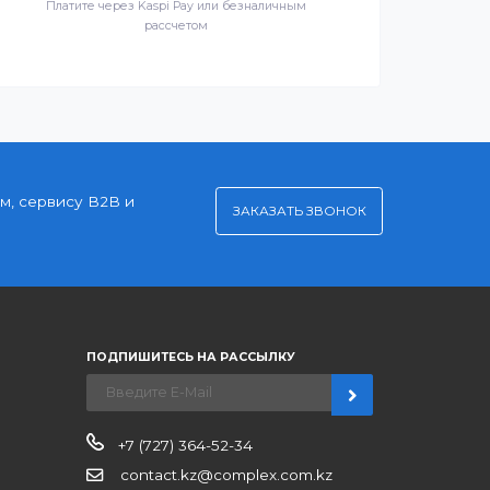
Удобная оплата
Платите через Kaspi Pay или безналичным
рассчетом
нерским ценам, сервису B2B и
ЗАКАЗАТЬ ЗВО
ров