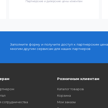
день
Доступные цены
упку
Партнерские и дилерские цены клиентам
Заполните форму и получите доступ к парт
многим другим сервисам для наших партне