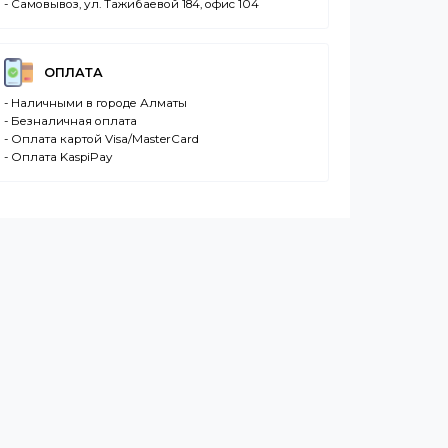
ДОСТАВКА
- Транспортной компанией по Казахстану
- Курьером по городу Алматы
- Самовывоз, ул. Тажибаевой 184, офис 104
ОПЛАТА
- Наличными в городе Алматы
- Безналичная оплата
- Оплата картой Visa/MasterCard
- Оплата KaspiPay