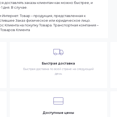
ану.
чия товаров на складе. Если в момент оформления заказа в
ы доставим заказ оперативно, в зависимости от удаленности
ар отсутствует на складе, то максимальный срок доставки
тараемся доставлять заказы клиентам как можно быстрее, и
чение 1 дня. В случае.
 в сети Интернет. Товар – продукция, представленная к
– разместившее Заказ физическое или юридическое лицо.
запрос Клиента на покупку Товара. Транспортная компани
ставке Товаров Клиента
Быстрая доставка
знак
Быстрая доставка по всей стране на следующи