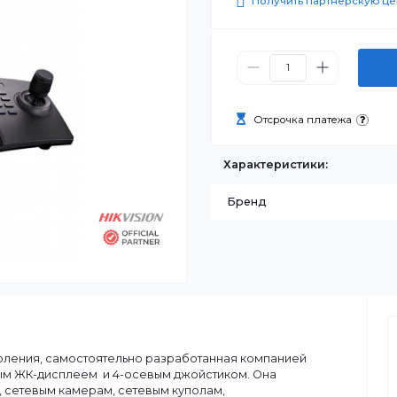
0 ₸
Получить п
Отсрочка п
Характеристик
Бренд