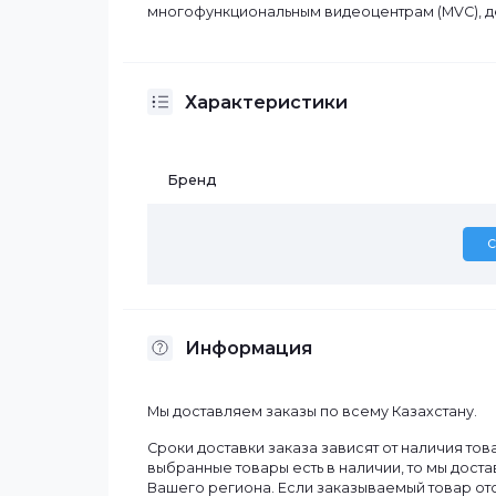
Описание
DS-1100KI - это сетевая клавиатура но
Hikvision. Она оснащена 7-дюймовым 
поддерживает сетевой доступ к DVR, DV
многофункциональным видеоцентрам (M
Характеристики
Бренд