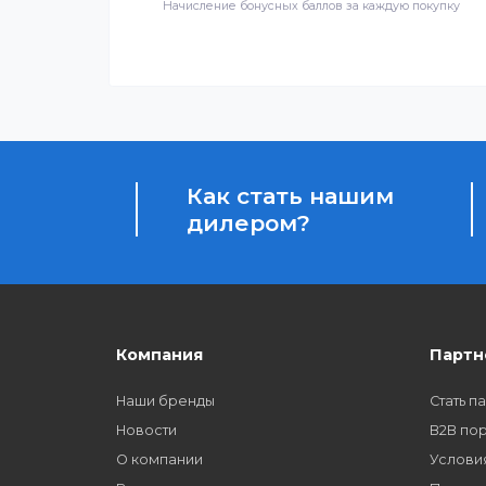
качества
Бонусы за покупки
Начисление бонусных баллов за каждую пок
Как стать нашим
дилером?