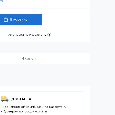
артнерскую цену
В корзину
латежа
Установка по Казахстану
и:
Hikvision