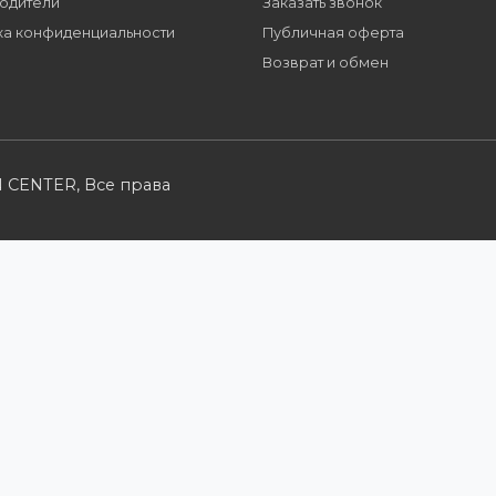
Партнерам
Розничным кл
Стать партнером
Каталог товаров
B2B портал
Корзина
Условия сотрудничества
Мои заказы
Производители
Заказать звонок
Политика конфиденциальности
Публичная оферт
Возврат и обмен
UTION CENTER, Все права