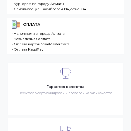
течение 1 дня. В случае.
Интернет-магазин – сайт имеющий адрес в сети
Интернет. Товар – продукция, представленная к
продаже в интернет-магазине. Клиент –
разместившее Заказ физическое или юридическо
лицо. Заказ – оформленный должным образом
запрос Клиента на покупку Товара. Транспортная
компания – третье лицо, оказывающее услуги по
доставке Товаров Клиента
ДОСТАВКА
- Транспортной компанией по Казахстану
- Курьером по городу Алматы
- Самовывоз, ул. Тажибаевой 184, офис 104
ОПЛАТА
- Наличными в городе Алматы
- Безналичная оплата