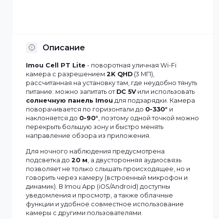
Отсрочка платежа
Установка по Казахстану
Описание
Imou Cell PT Lite
- поворотная уличная Wi-Fi
камера с разрешением
2K QHD
(3 МП),
рассчитанная на установку там, где неудобно тянуть
питание: можно запитать от
DC 5V
или использовать
солнечную панель Imou
для подзарядки. Камера
поворачивается по горизонтали до
0-330°
и
наклоняется до
0-90°
, поэтому одной точкой можн
перекрыть большую зону и быстро менять
направление обзора из приложения.
Для ночного наблюдения предусмотрена