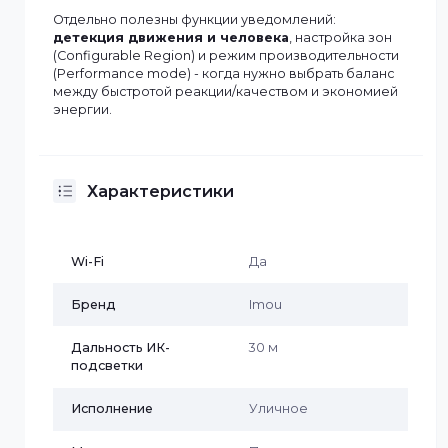
подсветка до
20 м
, а двусторонняя аудиосвязь
позволяет не только слышать происходящее, но и
говорить через камеру (встроенный микрофон и
динамик). В Imou App (iOS/Android) доступны
уведомления и просмотр, а также облачные
функции и удобное совместное использование
камеры с другими пользователями.
Отдельно полезны функции уведомлений:
детекция движения и человека
, настройка зон
(Configurable Region) и режим производительности
(Performance mode) - когда нужно выбрать баланс
между быстротой реакции/качеством и экономией
энергии.
Характеристики
Wi-Fi
Да