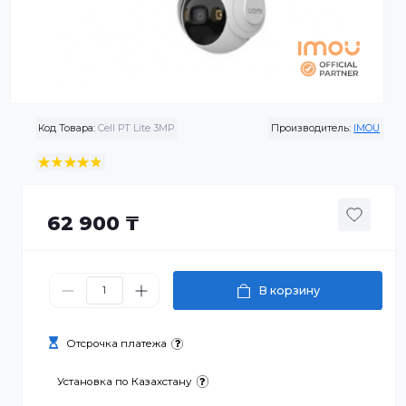
Код Товара:
Cell PT Lite 3MP
Производитель:
I
62 900 ₸
В корзину