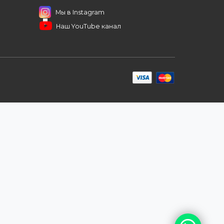
ЗАКАЗАТЬ ЗВО
ров
иентам
ПОДПИШИТЕСЬ НА РАССЫЛКУ
+7 (727) 364-52-34
contact.kz@complex.com.kz
а
Мы в Instagram
Наш YouTube канал