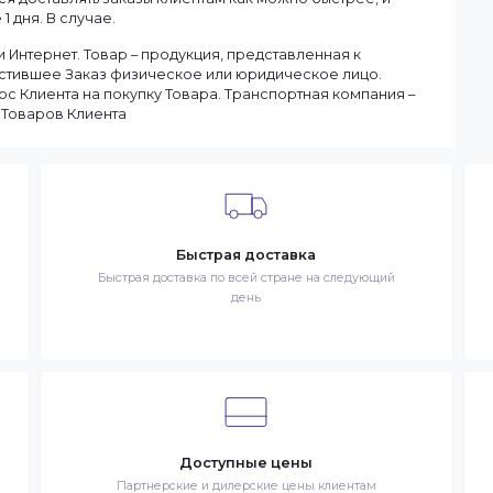
ану.
чия товаров на складе. Если в момент оформления заказа в
ы доставим заказ оперативно, в зависимости от удаленности
ар отсутствует на складе, то максимальный срок доставки
тараемся доставлять заказы клиентам как можно быстрее, и
чение 1 дня. В случае.
 в сети Интернет. Товар – продукция, представленная к
– разместившее Заказ физическое или юридическое лицо.
запрос Клиента на покупку Товара. Транспортная компани
ставке Товаров Клиента