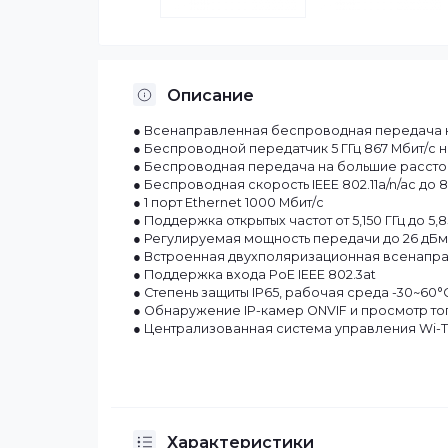
Описание
● Всенаправленная беспроводная пере
● Беспроводной передатчик 5 ГГц 867 М
● Беспроводная передача на большие р
● Беспроводная скорость IEEE 802.11a/n/
● 1 порт Ethernet 1000 Мбит/с
● Поддержка открытых частот от 5,150 ГГц
● Регулируемая мощность передачи до 
● Встроенная двухполяризационная все
● Поддержка входа PoE IEEE 802.3at
● Степень защиты IP65, рабочая среда -
● Обнаружение IP-камер ONVIF и просм