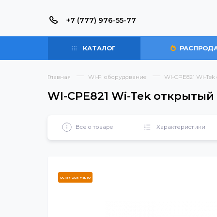
+7 (777) 976-55-77
КАТАЛОГ
РАС
Главная
Wi-Fi оборудование
WI-CPE821
WI-CPE821 Wi-Tek откр
Все о товаре
Характерист
осталось мало