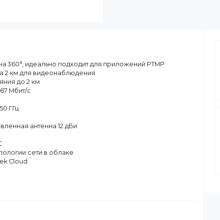
дача на 360°, идеально подходит для приложений PTMP
бит/с на 2 км для видеонаблюдения
асстояния до 2 км
ac до 867 Мбит/с
 до 5,850 ГГц
26 дБм
направленная антенна 12 дБи
30~60°C
отр топологии сети в облаке