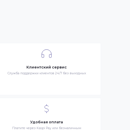
се
я –