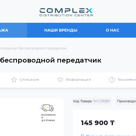
ПРОДАЖА
НАШИ БРЕНДЫ
О
 Wi-Tek открытый беспроводной передатчик
ытый беспроводной передатчик
ики
Описание
Информация
Код Товара:
WI-CPE82
БЕСПЛАТНА
Я
ДОСТАВКА