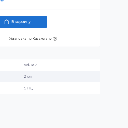
 ₸
артнерскую цену
В корзину
латежа
Установка по Казахстану
и:
Wi-Tek
2 км
та
5 ГГц