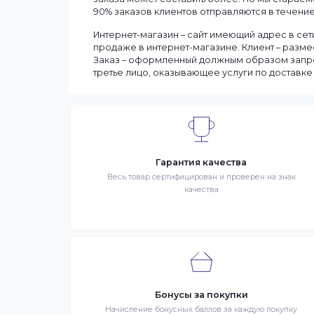
Информация
Мы доставляем заказы по всему Казахст
Сроки доставки заказа зависят от нали
выбранные товары есть в наличии, то м
Вашего региона. Если заказываемый тов
заказа может составить более. Но мы с
90% заказов клиентов отправляются в те
Интернет-магазин – сайт имеющий адрес
продаже в интернет-магазине. Клиент 
Заказ – оформленный должным образом 
третье лицо, оказывающее услуги по до