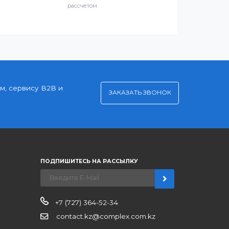
Клиентский сервис
й
Служба поддержки клиентов 24/7 без выходных
Удобная оплата
Платите через Kaspi Pay или безналичным
рассчетом
нерским ценам, сервису B2B и