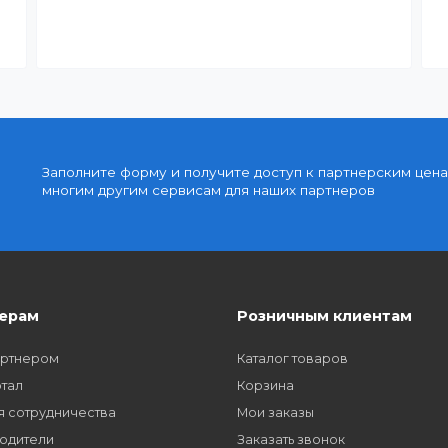
Быстрая доставка
знак
Быстрая доставка по всей стране на следующи
день
Доступные цены
упку
Партнерские и дилерские цены клиентам
Заполните форму и получите доступ к парт