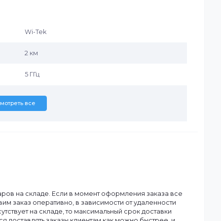
я Wi-Tek Cloud
Wi-Tek
2 км
5 ГГц
Смотреть все