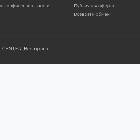
многим другим сервисам для наших партне
Партнерам
Розничным кл
Стать партнером
Каталог товаров
B2B портал
Корзина
Условия сотрудничества
Мои заказы
Производители
Заказать звонок
Политика конфиденциальности
Публичная оферт
Возврат и обмен