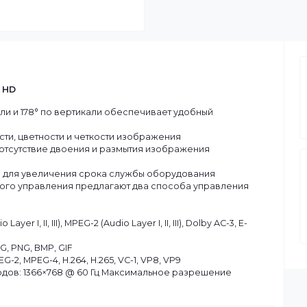
Частота обнов
00 24" HD
изонтали и 178° по вертикали обеспечивает удобный
растности, цветности и четкости изображения
а также отсутствие двоения и размытия изображения
налов
отвода для увеличения срока службы оборудования
танционного управления предлагают два способа управлени