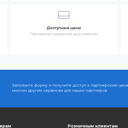
ставке Товаров Клиента
Быстрая доставка
знак
Быстрая доставка по всей стране на следующи
день
Доступные цены
упку
Партнерские и дилерские цены клиентам