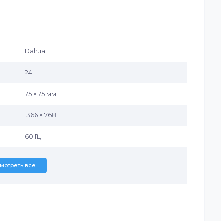
Layer I, II, III), MPEG-2 (Audio Layer I, II, III), Dolby AC-3, E
 JPEG, PNG, BMP, GIF
MPEG-2, MPEG-4, H.264, H.265, VC-1, VP8, VP9
х входов: 1366×768 @ 60 Гц Максимальное разрешение
Dahua
24″
75 × 75 мм
1366 × 768