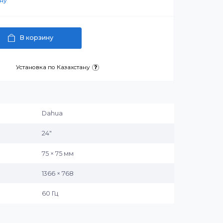
₸
артнерскую цену
В корзину
латежа
Установка по Казахстану
и:
Dahua
24″
SA
75 × 75 мм
1366 × 768