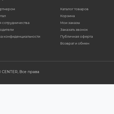
Заполните форму и получите доступ к парт
многим другим сервисам для наших партне
Партнерам
Розничным кл
Стать партнером
Каталог товаров
B2B портал
Корзина
Условия сотрудничества
Мои заказы
Производители
Заказать звонок