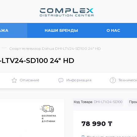
ПРОДАЖА
НАШИ БРЕНДЫ
О
юдения
Смарт телевизор Dahua DHI-LTV24-SD100 24″ HD
DHI-LTV24-SD100 24″ HD
ики
Описание
Информация
Код Товара:
DHI-LTV2
БЕСПЛАТНА
Я
ДОСТАВКА