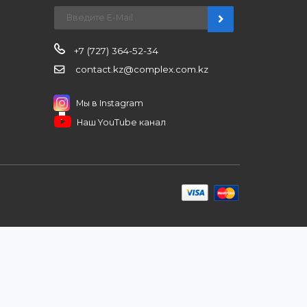
нерским ценам, сервису B2B и
ЗАКАЗАТЬ ЗВО
ров
иентам
ПОДПИШИТЕСЬ НА РАССЫЛКУ
+7 (727) 364-52-34
contact.kz@complex.com.kz