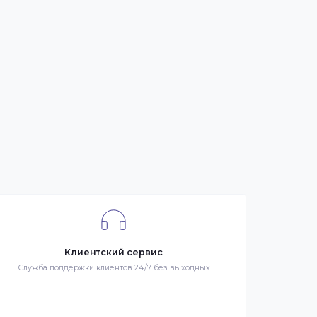
се
я –