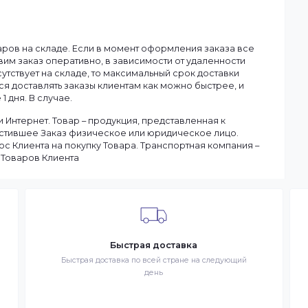
60 Гц
Смотреть все
ану.
чия товаров на складе. Если в момент оформления заказа в
ы доставим заказ оперативно, в зависимости от удаленности
ар отсутствует на складе, то максимальный срок доставки
тараемся доставлять заказы клиентам как можно быстрее, и
чение 1 дня. В случае.
 в сети Интернет. Товар – продукция, представленная к
– разместившее Заказ физическое или юридическое лицо.
запрос Клиента на покупку Товара. Транспортная компани