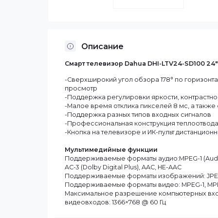
Описание
Смарт телевизор Dahua DHI-LTV24-SD1
-Сверхширокий угол обзора 178° по гор
просмотр
-Поддержка регулировки яркости, конт
-Малое время отклика пикселей 8 мс, 
-Поддержка разных типов входных сиг
-Профессиональная конструкция тепло
-Кнопка на телевизоре и ИК-пульт дис
Мультимедийные функции