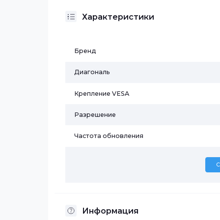
Поддерживаемые форматы аудио:MPEG-1 (Audio 
AC-3 (Dolby Digital Plus), AAC, HE-AAC
Поддерживаемые форматы изображений:
Поддерживаемые форматы видео: MPEG-1, 
Максимальное разрешение компьютерны
видеовходов: 1366×768 @ 60 Гц
Характеристики
Бренд
Диагональ
Крепление VESA
Разрешение