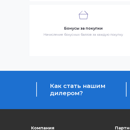
третье лицо, оказывающее услуги по до
Гарантия качества
Весь товар сертифицирован и проверен на 
качества
Бонусы за покупки
Начисление бонусных баллов за каждую пок