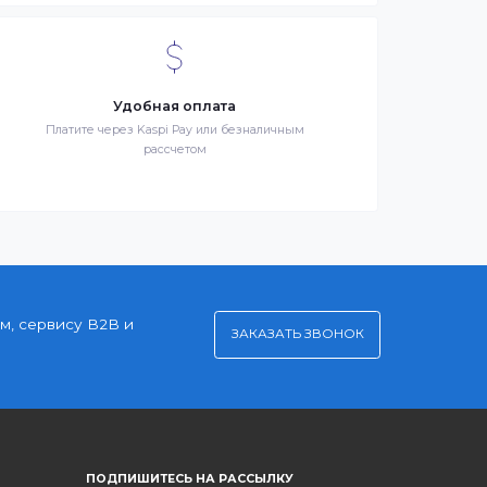
Клиентский сервис
й
Служба поддержки клиентов 24/7 без выходных
Удобная оплата
Платите через Kaspi Pay или безналичным
рассчетом