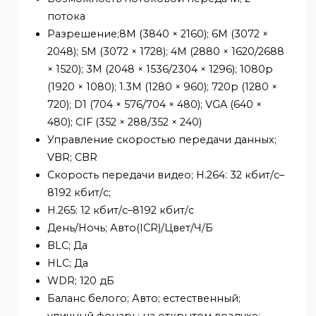
MJPEG (поддерживается только
дополнительным потоком)
Умный кодек; Смарт H.265+; Смарт H.264+
Частота видеокадров; Основной поток:
3840 × 2160@(1-20 кадров/с)/2688 × 1520@(1
25/30 кадров/с) субпоток: 704 × 576@(1-25
кадров/с)/704 × 480@(1-30 кадров/с)
*Приведенные выше значения
представляют собой максимальные частот
кадров каждого потока; для нескольких
потоков значения будут зависеть от обще
емкости кодирования.
Возможность потоковой передачи; 2
потока
Разрешение;8M (3840 × 2160); 6M (3072 ×
2048); 5M (3072 × 1728); 4M (2880 × 1620/268