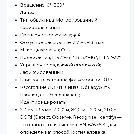
Управление включением/выключением
осветителя; Авто;Ручной
Номер осветителя; 4 (Многоядерный (ИК +
теплый) свет)
Регулировка угла; Панорамирование: 0°–
360°
Наклон: 0°–90°
Вращение: 0°–360°
Линза
Тип объектива; Моторизованный
вариофокальный
Крепление объектива; φ14
Фокусное расстояние; 2,7 мм–13,5 мм
Макс. диафрагма; Ф1.5
Поле зрения; Г: 97°–28°; В: 52°–16°; Г: 117°–32
Управление радужной оболочкой;