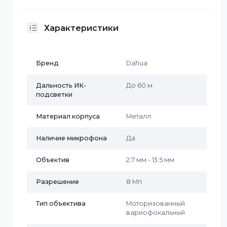
Питание
Источник питания; 12 В постоянного тока;
PoE (802.3af)
Потребляемая мощность; Базовая: 2,6 Вт (12
В постоянного тока), 3,1 Вт (PoE);
Макс.: 10,2 Вт (12 В пост. тока), 12,7 Вт (PoE)
(H.265 + интеллект вкл. + WDR +
интенсивность теплого света)
Среда
Рабочая температура; от –30 °C до +60 °C
Рабочая влажность; ≤95% (относительная
влажность), без конденсации
Температура хранения; от –30 °C до +60 °C
Влажность при хранении; ≤95%
(относительная влажность), без
конденсации