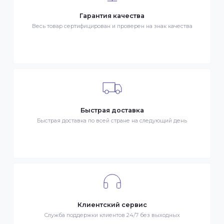
Мы доставляем заказы по всему Казахстану.
Сроки доставки заказа зависят от наличия товаров
на складе. Если в момент оформления заказа все
выбранные товары есть в наличии, то мы доставим
заказ оперативно, в зависимости от удаленности
Вашего региона. Если заказываемый товар
отсутствует на складе, то максимальный срок
доставки заказа может составить более. Но мы
стараемся доставлять заказы клиентам как можно
быстрее, и 90% заказов клиентов отправляются в
течение 1 дня. В случае.
Интернет-магазин – сайт имеющий адрес в сети
Интернет. Товар – продукция, представленная к
продаже в интернет-магазине. Клиент –
разместившее Заказ физическое или юридическо
лицо. Заказ – оформленный должным образом
запрос Клиента на покупку Товара. Транспортная
компания – третье лицо, оказывающее услуги по
доставке Товаров Клиента