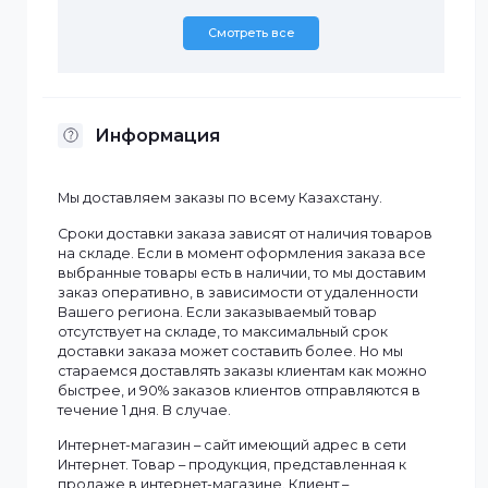
Защита; IP67; IK10 (опционально)
Структура
Материал корпуса; Металл
Размеры продукта; 238,5 мм × 90,7 мм × 90,
мм
Вес нетто; 0,76 кг
Вес брутто; 0,95 кг
Характеристики
Бренд
Dahua
Дальность ИК-
До 60 м
подсветки