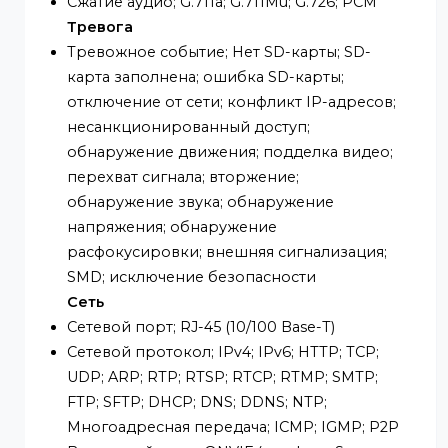
Регулировка усиления; Авто/Ручной
Снижение шума; 3D NR
Обнаружение движения; ВЫКЛ/ВКЛ (4
области, прямоугольные)
Регион интереса (RoI); Да (4 области)
Умное освещение; Да
Умный двойной свет; Да
Поворот изображения; 0°/90°/180°/270°
(поддержка 90°/270° при разрешении
2688 × 1520 и ниже)
Зеркало; Да
Маскировка конфиденциальности; 4
области
Аудио
Встроенный микрофон; Да, встроенный
микрофон