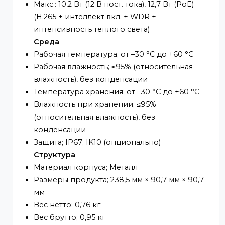
IP/MAC; Генерация и импорт сертификаци
X.509; syslog; HTTPS; 802.1x; Надежная
загрузка; Надежное выполнение;
Надежное обновление
Сертификация
Сертификаты; CE-LVD: EN62368-1; CE-EMC:
Директива по электромагнитной
совместимости 2014/30/ЕС.
Порт
Аудиовход; 1 канал (RCA-порт)
Аудиовыход; 1 канал (RCA-порт)
Вход тревоги; 1 канал вход: мокрый
контакт, 5 мА 3–5 В постоянного тока
Выход сигнала тревоги; 1 канал выход:
мокрый контакт, 300 мА 12 В постоянного
тока