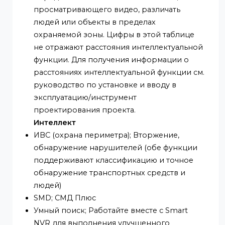
Зафиксированный
Близкое расстояние фокусировки; 0,8 м
Расстояние ДОРИ; Линза; Обнаружить;
Наблюдать; Распознавать;
Идентифицировать
2,7 мм–13,5 мм; 210,0 м; 84,0 м; 42,0 м ; 21,0 м;
DORI (Detect, Observe, Recognize, Identify) 
это стандартная система (EN-62676-4) для
определения способности человека,
просматривающего видео, различать
людей или объекты в пределах
охраняемой зоны. Цифры в этой таблице
не отражают расстояния интеллектуально
функции. Для получения информации о
расстояниях интеллектуальной функции см
руководство по установке и вводу в