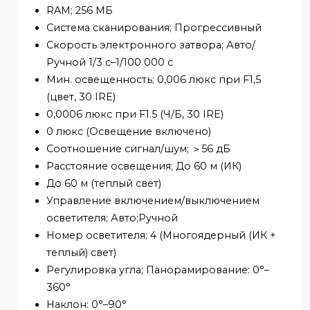
HFW2849T-ZAS-IL Цилиндрическа
Камера
Датчик изображения; 1/2,7" CMOS
Макс. разрешение; 3840 × 2160
ROM; 128 МБ
RAM; 256 МБ
Система сканирования; Прогрессивный
Скорость электронного затвора; Авто/
Ручной 1/3 с–1/100 000 с
Мин. освещенность; 0,006 люкс при F1,5
(цвет, 30 IRE)
0,0006 люкс при F1.5 (Ч/Б, 30 IRE)
0 люкс (Освещение включено)
Соотношение сигнал/шум; ＞56 дБ
Расстояние освещения; До 60 м (ИК)
До 60 м (теплый свет)