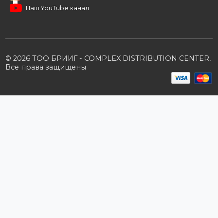
Заполните форму и получите доступ к партнерским
ценам, сервису B2B и многим другим сервисам для
наших партнеров
ЗАКАЗАТЬ ЗВОНО
Компания
Наши бренды
Новости
О компании
Вакансии
Контакты
Партнерам