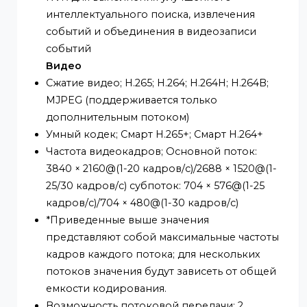
эксплуатацию/инструмент
проектирования проекта.
Интеллект
ИВС (охрана периметра); Вторжение,
обнаружение нарушителей (обе функции
поддерживают классификацию и точное
обнаружение транспортных средств и
людей)
SMD; СМД Плюс
Умный поиск; Работайте вместе с Smart
NVR для выполнения улучшенного
интеллектуального поиска, извлечения
событий и объединения в видеозаписи
событий
Видео
Сжатие видео; H.265; H.264; H.264H; H.264B;