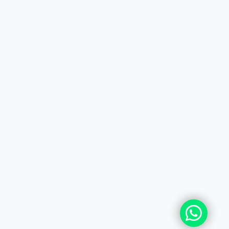
+7 (727) 364-52-34
contact.kz@complex.com.kz
Мы в Instagram
Наш YouTube канал
© 2026 ТОО БРИИГ - COMPLEX DISTRIBUTION CEN
Все права защищены