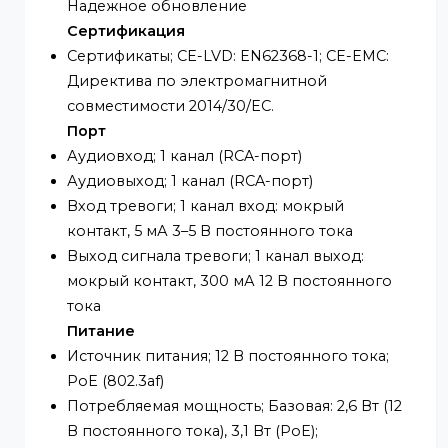
Многоадресная передача; ICMP; IGMP; P2P
Взаимодействие; ONVIF (профиль S,
профиль T и профиль G); CGI
Пользователь/Хост; 6 (общая пропускная
способность: 36 М)
Хранилище; FTP; SFTP; Карта Micro SD
(поддержка макс. 256 ГБ)
Браузер; IE, Хром, Firefox
Программное обеспечение для
управления; Smart PSS Lite; DSS; DMSS;
DoLynk Care
Мобильный Клиент; iOS;Android
Кибербезопасность; Шифрование видео;
Шифрование конфигурации; Дайджест;
WSSE; Блокировка учетной записи;
Журналы безопасности; Фильтрация