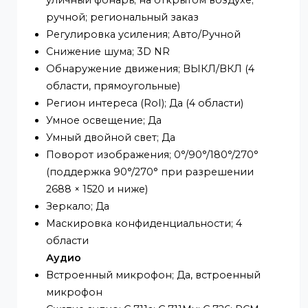
× 1520); 3M (2048 × 1536/2304 × 1296); 1080p
(1920 × 1080); 1.3M (1280 × 960); 720p (1280 ×
720); D1 (704 × 576/704 × 480); VGA (640 ×
480); CIF (352 × 288/352 × 240)
Управление скоростью передачи данных;
VBR; CBR
Скорость передачи видео; H.264: 32 кбит/с
8192 кбит/с;
H.265: 12 кбит/с–8192 кбит/с
День/Ночь; Авто(ICR)/Цвет/Ч/Б
BLC; Да
HLC; Да
WDR; 120 дБ
Баланс белого; Авто; естественный;
уличный фонарь; на открытом воздухе;
ручной; региональный заказ