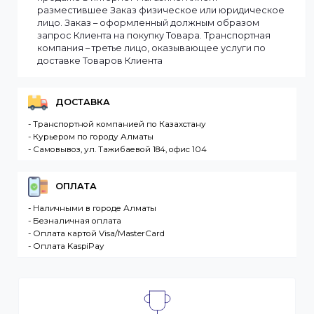
Материал корпуса
Металл
Наличие микрофона
Да
Объектив
2.7 мм - 13.5 мм
Разрешение
8 Мп
Тип объектива
Моторизованный
вариофокальный
Смотреть все
Информация