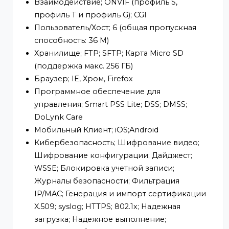
Сжатие аудио; G.711a; G.711Mu; G.726; PCM
Тревога
Тревожное событие; Нет SD-карты; SD-
карта заполнена; ошибка SD-карты;
отключение от сети; конфликт IP-адресов;
несанкционированный доступ;
обнаружение движения; подделка видео;
перехват сигнала; вторжение;
обнаружение звука; обнаружение
напряжения; обнаружение
расфокусировки; внешняя сигнализация;
SMD; исключение безопасности
Сеть
Сетевой порт; RJ-45 (10/100 Base-T)
Сетевой протокол; IPv4; IPv6; HTTP; TCP;
UDP; ARP; RTP; RTSP; RTCP; RTMP; SMTP;
FTP; SFTP; DHCP; DNS; DDNS; NTP;