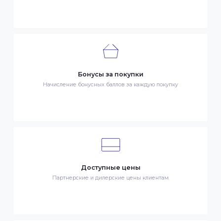
ДОСТАВКА
- Транспортной компанией по Казахстану
- Курьером по городу Алматы
- Самовывоз, ул. Тажибаевой 184, офис 104
ОПЛАТА
- Наличными в городе Алматы
- Безналичная оплата
- Оплата картой Visa/MasterCard
- Оплата KaspiPay
Гарантия качества
Весь товар сертифицирован и проверен на знак качества