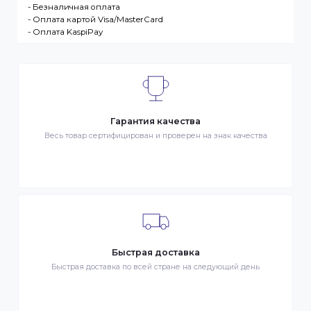
доставке Товаров Клиента
ДОСТАВКА
- Транспортной компанией по Казахстану
- Курьером по городу Алматы
- Самовывоз, ул. Тажибаевой 184, офис 104
ОПЛАТА
- Наличными в городе Алматы
- Безналичная оплата
- Оплата картой Visa/MasterCard
- Оплата KaspiPay
Гарантия качества