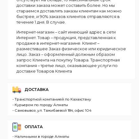
Мы доставляем заказы по всему Казахстану.
Сроки доставки заказа зависят от наличия товаров
на складе. Если в момент оформления заказа все
выбранные товары есть в наличии, то мы доставим
заказ оперативно, в зависимости от удаленности
Вашего региона. Если заказываемый товар
отсутствует на складе, то максимальный срок
доставки заказа может составить более. Но мы
стараемся доставлять заказы клиентам как можно
быстрее, и 90% заказов клиентов отправляются в
течение 1 дня. В случае.
Интернет-магазин – сайт имеющий адрес в сети
Интернет. Товар – продукция, представленная к
продаже в интернет-магазине. Клиент –
разместившее Заказ физическое или юридическо
лицо. Заказ – оформленный должным образом
запрос Клиента на покупку Товара. Транспортная
компания – третье лицо, оказывающее услуги по