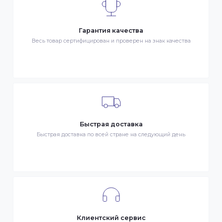
- Курьером по городу Алматы
- Самовывоз, ул. Тажибаевой 184, офис 104
ОПЛАТА
- Наличными в городе Алматы
- Безналичная оплата
- Оплата картой Visa/MasterCard
- Оплата KaspiPay
Гарантия качества
Весь товар сертифицирован и проверен на знак качества