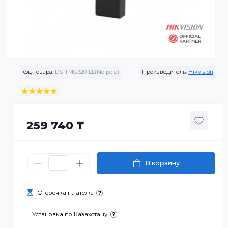
Код Товара:
DS-TMG320-LL(No pole)
Производитель:
Hikvis
259 740 ₸
В корзину