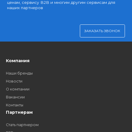
Удобная оплата
Платите через Kaspi Pay или безналичным рассчетом
Как стать нашим
дилером?
Заполните форму и получите доступ к партнерским
ценам, сервису B2B и многим другим сервисам для
наших партнеров