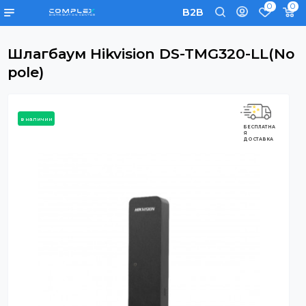
0
B2B
Шлагбаум Hikvision DS-TMG320-LL
pole)
в наличии
БЕСПЛАТНА
Я
ДОСТАВКА