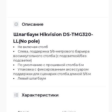
Отсрочка платежа
Установка по Казахстану
Описание
Шлагбаум Hikvision DS-TMG320-
LL(No pole)
Не включая столб
Слева, поддержка 5/6-метрового барьера
восьмиугольного столба (с подсветкой/без
подсветки)
По умолчанию с прошивкой столба 6 м
Упаковка с фиксированным аксессуаром
поддержки для сценария столба длиной 5/6 м
Левый шлагбаум