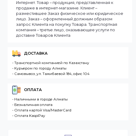
выбранные товары есть в наличии, то мы доставим
заказ оперативно, в зависимости от удаленности
Вашего региона. Если заказываемый товар
отсутствует на складе, то максимальный срок
доставки заказа может составить более. Но мы
стараемся доставлять заказы клиентам как можно
быстрее, и 90% заказов клиентов отправляются в
течение 1 дня. В случае.
Интернет-магазин – сайт имеющий адрес в сети
Интернет. Товар – продукция, представленная к
продаже в интернет-магазине. Клиент –
разместившее Заказ физическое или юридическо
лицо. Заказ – оформленный должным образом
запрос Клиента на покупку Товара. Транспортная
компания – третье лицо, оказывающее услуги по
доставке Товаров Клиента
ДОСТАВКА
- Транспортной компанией по Казахстану