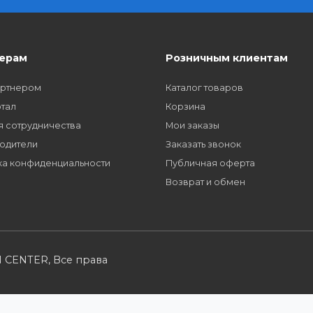
Заполните форму и получите доступ к парт
многим другим сервисам для наших партне
Партнерам
Розничным кл
Стать партнером
Каталог товаров
B2B портал
Корзина