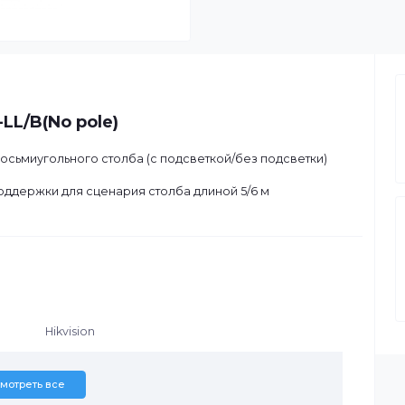
320-LL/B(No pole)
ьера восьмиугольного столба (с подсветкой/без подсветки
 м
ром поддержки для сценария столба длиной 5/6 м