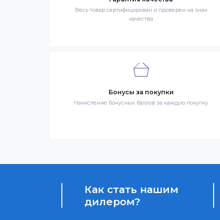
продаже в интернет-магазине. Клиент 
Заказ – оформленный должным образом 
третье лицо, оказывающее услуги по до
Гарантия качества
Весь товар сертифицирован и проверен на 
качества
Бонусы за покупки
Начисление бонусных баллов за каждую пок