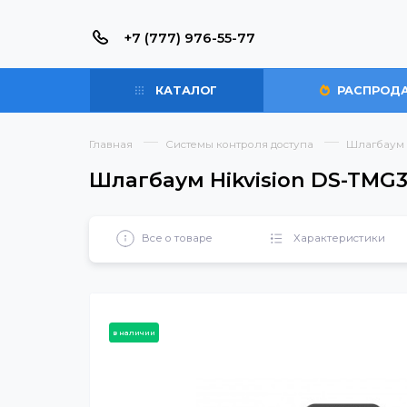
+7 (777) 976-55-77
КАТАЛОГ
РАС
Главная
Системы контроля доступа
Шла
Шлагбаум Hikvision DS-T
Все о товаре
Характерист
в наличии