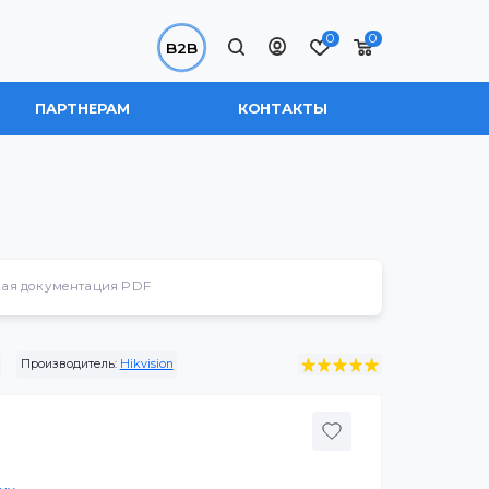
0
B2B
 НАС
ПАРТНЕРАМ
КОНТАКТЫ
Техническая документация PDF
0-LL/B(No pole)
Производитель:
Hikvision