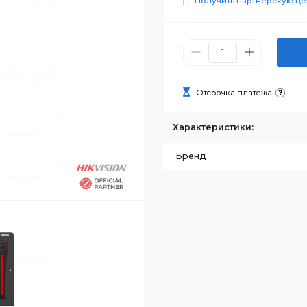
269 010
Получить п
Отсрочка п
Характеристик
Бренд