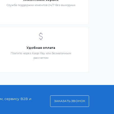
я –
Клиентский сервис
й
Служба поддержки клиентов 24/7 без выходных
Удобная оплата
Платите через Kaspi Pay или безналичным