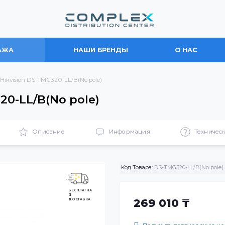
ПРОДАЖА
НАШИ БРЕНДЫ
О
гбаум Hikvision DS-TMG320-LL/B(No pole)
MG320-LL/B(No pole)
ики
Описание
Информация
Код Товара:
DS-TMG32
БЕСПЛАТНА
Я
ДОСТАВКА