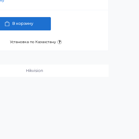
 ₸
артнерскую цену
В корзину
латежа
Установка по Казахстану
и:
Hikvision