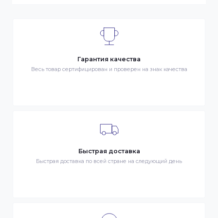
запрос Клиента на покупку Товара. Транспортная
компания – третье лицо, оказывающее услуги по
доставке Товаров Клиента
ДОСТАВКА
- Транспортной компанией по Казахстану
- Курьером по городу Алматы
- Самовывоз, ул. Тажибаевой 184, офис 104
ОПЛАТА
- Наличными в городе Алматы
- Безналичная оплата
- Оплата картой Visa/MasterCard
- Оплата KaspiPay