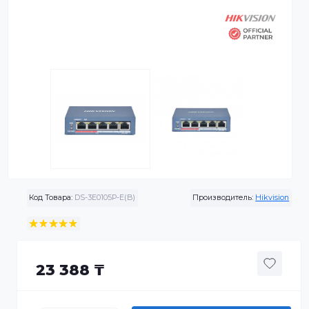
Код Товара:
DS-3E0105P-E(B)
Производитель:
Hikvis