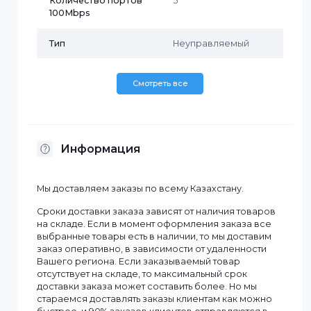
Бренд
Hikvision
Бюджет PoE
60 Вт
Количество PoE
4
портов
Количество портов
5
Количество портов
5
100Mbps
Тип
Неуправляемый
Смотреть все