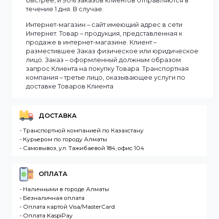
Информация
Мы доставляем заказы по всему Казахстану.
Сроки доставки заказа зависят от наличия товаров
на складе. Если в момент оформления заказа все
выбранные товары есть в наличии, то мы доставим
заказ оперативно, в зависимости от удаленности
Вашего региона. Если заказываемый товар
отсутствует на складе, то максимальный срок
доставки заказа может составить более. Но мы
стараемся доставлять заказы клиентам как можно
быстрее, и 90% заказов клиентов отправляются в
течение 1 дня. В случае.
Интернет-магазин – сайт имеющий адрес в сети
Интернет. Товар – продукция, представленная к
продаже в интернет-магазине. Клиент –
разместившее Заказ физическое или юридическо
лицо. Заказ – оформленный должным образом