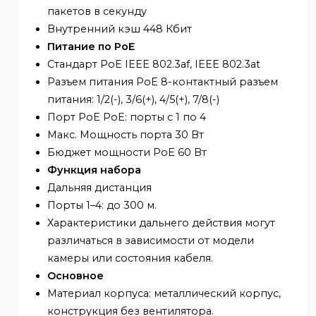
Сетевые параметры
Порты 4 порта PoE 10/100 Мбит/с, 1 порт
RJ45 10/100 Мбит/с
Таблица MAC-адресов 1 K
Коммутационная способность 1 Гбит/с
Скорость пересылки пакетов 0,74 млн
пакетов в секунду
Внутренний кэш 448 Кбит
Питание по PoE
Стандарт PoE IEEE 802.3af, IEEE 802.3at
Разъем питания PoE 8-контактный разъем
питания: 1/2(-), 3/6(+), 4/5(+), 7/8(-)
Порт PoE PoE: порты с 1 по 4
Макс. Мощность порта 30 Вт
Бюджет мощности PoE 60 Вт
Функция набора
Дальняя дистанция