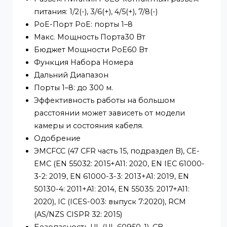
Таблица MAC-Адресов2 К
Коммутационная Способность1,8 Гбит/с
Скорость Пересылки Пакетов1,34 млн
пакетов в секунду
Внутренний Кэш1 Мбит
PoE-Питание
Стандарт PoE IEEE 802.3af;IEEE 802.3at
Разъем Питания PoE8-контактный разъем
питания: 1/2(-), 3/6(+), 4/5(+), 7/8(-)
PoE-Порт PoE: порты 1–8
Макс. Мощность Порта30 Вт
Бюджет Мощности PoE60 Вт
Функция Набора Номера
Дальний Диапазон
Порты 1–8: до 300 м.
Эффективность работы на большом
расстоянии может зависеть от модели