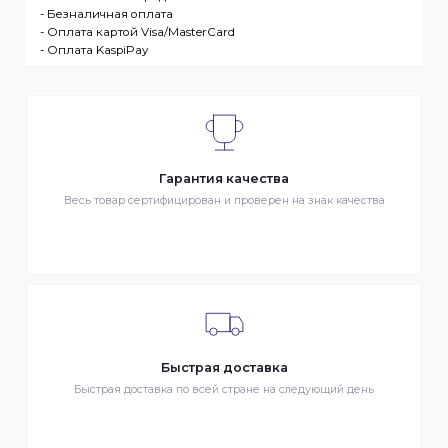
Интернет-магазин – сайт имеющий адрес в сети
Интернет. Товар – продукция, представленная к
продаже в интернет-магазине. Клиент –
разместившее Заказ физическое или юридическо
лицо. Заказ – оформленный должным образом
запрос Клиента на покупку Товара. Транспортная
компания – третье лицо, оказывающее услуги по
доставке Товаров Клиента
ДОСТАВКА
- Транспортной компанией по Казахстану
- Курьером по городу Алматы
- Самовывоз, ул. Тажибаевой 184, офис 104
ОПЛАТА
- Наличными в городе Алматы
- Безналичная оплата
- Оплата картой Visa/MasterCard