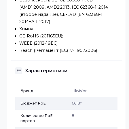
камеры и состояния кабеля.
Одобрение
ЭМСFCC (47 CFR часть 15, подраздел B), CE-
EMC (EN 55032: 2015+A11: 2020, EN IEC 61000
3-2: 2019, EN 61000-3-3: 2013+A1: 2019, EN
50130-4: 2011+A1: 2014, EN 55035: 2017+A11:
2020), IC (ICES-003: выпуск 7:2020), RCM
(AS/NZS CISPR 32: 2015)
Безопасность UL (UL 60950-1), CB
(AMD1:2009, AMD2:2013, IEC 62368-1: 2014
(второе издание), CE-LVD (EN 62368-1:
2014+A11: 2017)
Химия
CE-RoHS (201165EU);
WEEE (2012-19ЕС);
Reach (Регламент (ЕС) № 19072006)