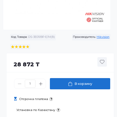
Код Товара:
DS-3E0109P-E/M(B)
Производитель:
Hikvis
28 872 ₸
В корзину