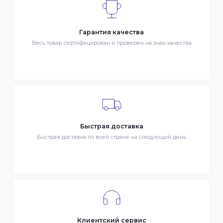
- Курьером по городу Алматы
- Самовывоз, ул. Тажибаевой 184, офис 104
ОПЛАТА
- Наличными в городе Алматы
- Безналичная оплата
- Оплата картой Visa/MasterCard
- Оплата KaspiPay
Гарантия качества
Весь товар сертифицирован и проверен на знак качества