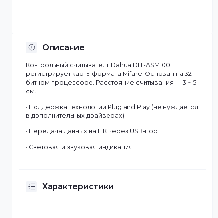
Отсрочка платежа
Установка по Казахстану
Описание
Контрольный считыватель Dahua DHI-ASM100
регистрирует карты формата Mifare. Основан на 32-
битном процессоре. Расстояние считывания — 3 ~ 5
см.
· Поддержка технологии Plug and Play (не нуждаетс
в дополнительных драйверах)
· Передача данных на ПК через USB-порт
· Световая и звуковая индикация