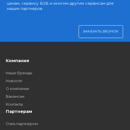
Удобная оплата
Платите через Kaspi Pay или безналичным рассчетом
Как стать нашим
дилером?
Заполните форму и получите доступ к партнерским
ценам, сервису B2B и многим другим сервисам для
наших партнеров