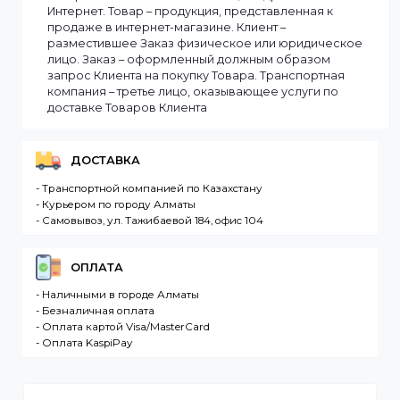
выбранные товары есть в наличии, то мы доставим
заказ оперативно, в зависимости от удаленности
Вашего региона. Если заказываемый товар
отсутствует на складе, то максимальный срок
доставки заказа может составить более. Но мы
стараемся доставлять заказы клиентам как можно
быстрее, и 90% заказов клиентов отправляются в
течение 1 дня. В случае.
Интернет-магазин – сайт имеющий адрес в сети
Интернет. Товар – продукция, представленная к
продаже в интернет-магазине. Клиент –
разместившее Заказ физическое или юридическо
лицо. Заказ – оформленный должным образом
запрос Клиента на покупку Товара. Транспортная
компания – третье лицо, оказывающее услуги по
доставке Товаров Клиента
ДОСТАВКА
- Транспортной компанией по Казахстану