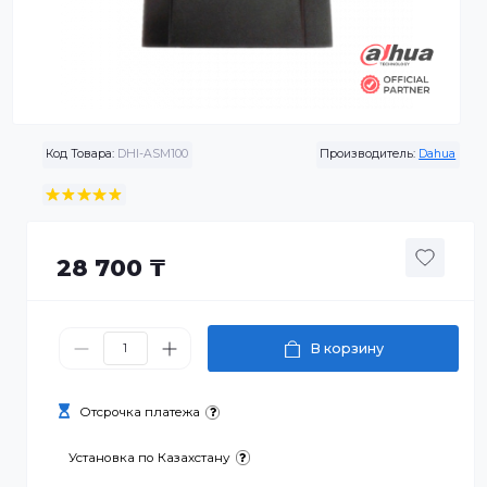
Код Товара:
DHI-ASM100
Производитель:
Da
28 700 ₸
В корзину