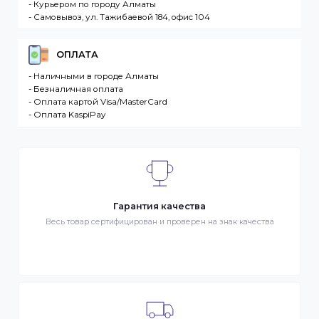
разместившее Заказ физическое или юридическо
лицо. Заказ – оформленный должным образом
запрос Клиента на покупку Товара. Транспортная
компания – третье лицо, оказывающее услуги по
доставке Товаров Клиента
ДОСТАВКА
- Транспортной компанией по Казахстану
- Курьером по городу Алматы
- Самовывоз, ул. Тажибаевой 184, офис 104
ОПЛАТА
- Наличными в городе Алматы
- Безналичная оплата
- Оплата картой Visa/MasterCard
- Оплата KaspiPay