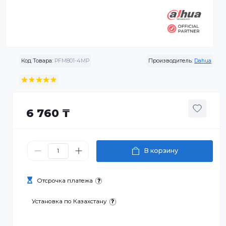
Код Товара:
PFM801-4MP
Производитель:
Da
6 760 ₸
В корзину
Отсрочка платежа